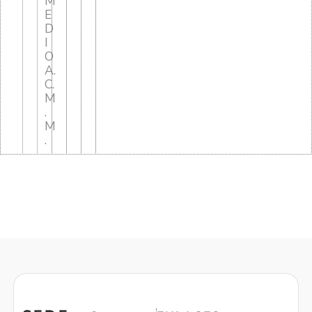
M
E
D
I
O
A.
C.
M
.
M
.