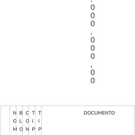
0
0
0
.
0
0
0
,
0
0
N
B
C
T
T
DOCUMENTO
O
L
O
I
I
M
O
N
P
P