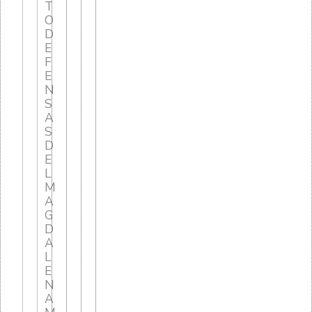
T
O
D
E
F
E
N
S
A
S
D
E
L
M
A
G
D
A
L
E
N
A