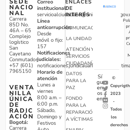
SEDE
Correo
ENLACES
NACIO
institucional:
DE
NAL
servicioalciudadano@unidadvictimas.gov.
INTERÉS
Carrera
Pol
Línea
85D No.
pr
anticorrupción:
COMUNICACIONES
46A – 65
Desde
Complejo
pr
LA UNIDAD
móvil o fijo:
logístico
C
157
San
ATENCIÓN Y
Notificaciones
Cayetano
M
SERVICIOS
judiciales:
Conmutador:
CIUDADANÍA
+57 (601)
notificaciones.juridicauariv@unidadvictim
7965150
Horario de
DATOS
Sí
atención
©
PARA LA
gu
Lunes a
Copyrigth
VENTA
en
PAZ
viernes
NILLA
os
2023
8:00 a.m. –
ÚNICA
FONDO
en:
-
6:00 p.m.
DE
PARA LA
Todos
RADIC
Sábado,
REPARACIÓN
ACIÓN
Domingo y
los
A VÍCTIMAS
Bogotá:
Festivos
derechos
Carrera
Auto
SNARIV-