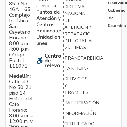
reservado
85D No.
consulta
SISTEMA
46A – 65
Gobierno
Puntos de
NACIONAL
Complejo
Atención y
de
logístico
DE
Centros
Colombia
San
ATENCIÓN Y
Regionales
Cayetano
REPARACIÓN
Unidad en
Horario:
INTEGRAL A
línea
8:00 a.m. –
VÍCTIMAS
4:00 p.m.
Código
Centro
TRANSPARENCIA
Postal:
de
relevo
111071
PARTICIPA
Medellín:
SERVICIOS
Calle 49
Y
No 50-21
TRÁMITES
piso 14
Edificio del
PARTICIPACIÓN
Café
Horario:
INFORMACIÓN
8:00 a.m. –
12:00 m. y
CERTIFICADO
2:00 p.m. –