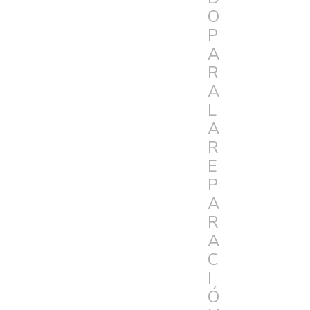
O
P
A
R
A
L
A
R
E
P
A
R
A
C
I
Ó