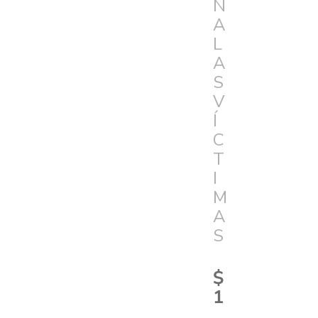
N
A
L
A
S
V
Í
C
T
I
M
A
S
$
1
.