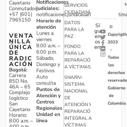
Notificaciones
Cayetano
M
SERVICIOS
judiciales:
Conmutador:
CIUDADANÍA
+57 (601)
notificaciones.juridicauariv@unidadvictim
7965150
Horario de
DATOS
Sí
atención
©
PARA LA
gu
Lunes a
Copyrigth
VENTA
en
PAZ
viernes
NILLA
os
2023
8:00 a.m. –
ÚNICA
FONDO
en:
-
6:00 p.m.
DE
PARA LA
Todos
RADIC
Sábado,
REPARACIÓN
ACIÓN
Domingo y
los
A VÍCTIMAS
Bogotá:
Festivos
derechos
Carrera
Auto
SNARIV-
reservado
85D No.
consulta
SISTEMA
46A – 65
Gobierno
Puntos de
NACIONAL
Complejo
Atención y
de
logístico
DE
Centros
Colombia
San
ATENCIÓN Y
Regionales
Cayetano
REPARACIÓN
Unidad en
Horario:
INTEGRAL A
línea
8:00 a.m. –
VÍCTIMAS
4:00 p.m.