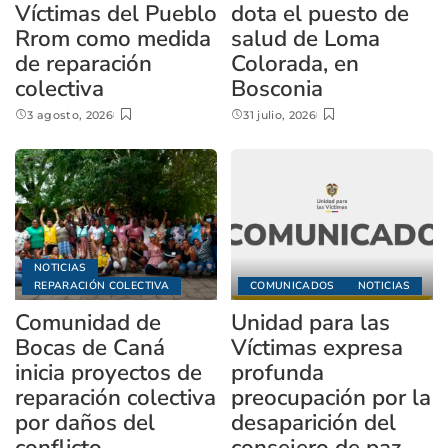
Víctimas del Pueblo
dota el puesto de
Rrom como medida
salud de Loma
de reparación
Colorada, en
colectiva
Bosconia
3 agosto, 2026
31 julio, 2026
NOTICIAS
REPARACIÓN COLECTIVA
COMUNICADOS
NOTICIAS
Comunidad de
Unidad para las
Bocas de Caná
Víctimas expresa
inicia proyectos de
profunda
reparación colectiva
preocupación por la
por daños del
desaparición del
conflicto
consejero de paz