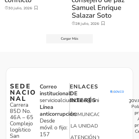
Samuel Enrique
30 julio, 2026
Salazar Soto
28 julio, 2026
Cargar Más
SEDE
Correo
ENLACES
NACIO
institucional:
DE
NAL
servicioalciudadano@unidadvictimas.gov.
INTERÉS
Carrera
Pol
Línea
85D No.
pr
anticorrupción:
COMUNICACIONES
46A – 65
Desde
Complejo
pr
LA UNIDAD
móvil o fijo:
logístico
C
157
San
ATENCIÓN Y