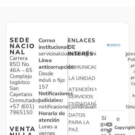
SEDE
Correo
ENLACES
NACIO
institucional:
DE
NAL
servicioalciudadano@unidadvictimas.gov.
INTERÉS
Carrera
Pol
Línea
85D No.
pr
anticorrupción:
COMUNICACIONES
46A – 65
Desde
Complejo
pr
LA UNIDAD
móvil o fijo:
logístico
C
157
San
ATENCIÓN Y
Notificaciones
Cayetano
M
SERVICIOS
judiciales:
Conmutador:
CIUDADANÍA
+57 (601)
notificaciones.juridicauariv@unidadvictim
7965150
Horario de
DATOS
Sí
atención
©
PARA LA
gu
Lunes a
Copyrigth
VENTA
en
PAZ
viernes