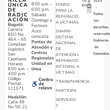
NILLA
os
2023
8:00 a.m. –
ÚNICA
FONDO
en:
-
6:00 p.m.
DE
PARA LA
Todos
RADIC
Sábado,
REPARACIÓN
ACIÓN
Domingo y
los
A VÍCTIMAS
Bogotá:
Festivos
derechos
Carrera
Auto
SNARIV-
reservado
85D No.
consulta
SISTEMA
46A – 65
Gobierno
Puntos de
NACIONAL
Complejo
Atención y
de
logístico
DE
Centros
Colombia
San
ATENCIÓN Y
Regionales
Cayetano
REPARACIÓN
Unidad en
Horario:
INTEGRAL A
línea
8:00 a.m. –
VÍCTIMAS
4:00 p.m.
Código
Centro
TRANSPARENCIA
Postal:
de
relevo
111071
PARTICIPA
Medellín:
SERVICIOS
Calle 49
Y
No 50-21