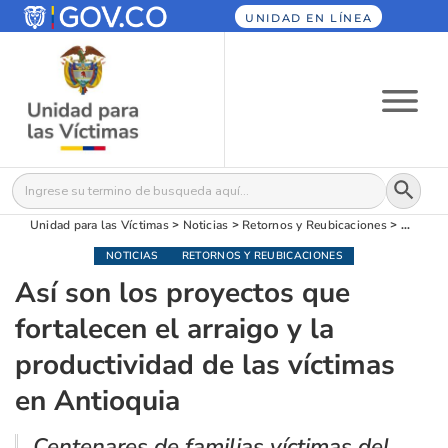
UNIDAD EN LÍNEA
Botón
Buscar:
Unidad para las Víctimas
>
Noticias
>
Retornos y Reubicaciones
>
Así son
NOTICIAS
RETORNOS Y REUBICACIONES
Así son los proyectos que
fortalecen el arraigo y la
productividad de las víctimas
en Antioquia
Centenares de familias víctimas del