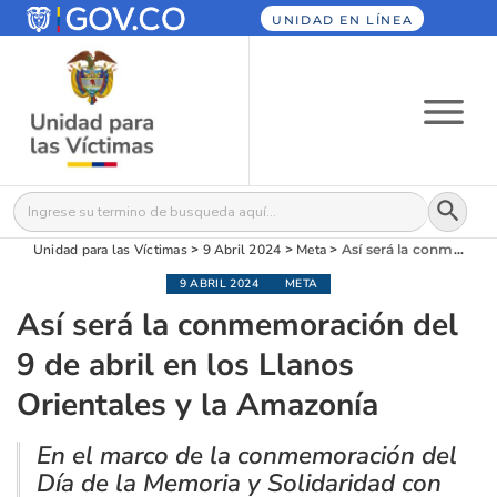
UNIDAD EN LÍNEA
Botón
Buscar:
Unidad para las Víctimas
>
9 Abril 2024
>
Meta
>
Así será la conmemoración del 9 de abril en los Llanos Orientales y la Amazonía
9 ABRIL 2024
META
Así será la conmemoración del
9 de abril en los Llanos
Orientales y la Amazonía
En el marco de la conmemoración del
Día de la Memoria y Solidaridad con