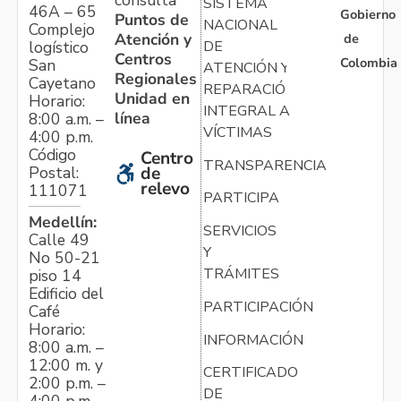
consulta
SISTEMA
46A – 65
Gobierno
Puntos de
NACIONAL
Complejo
Atención y
de
logístico
DE
Centros
Colombia
San
ATENCIÓN Y
Regionales
Cayetano
REPARACIÓN
Unidad en
Horario:
INTEGRAL A
línea
8:00 a.m. –
VÍCTIMAS
4:00 p.m.
Código
Centro
TRANSPARENCIA
Postal:
de
relevo
111071
PARTICIPA
Medellín:
SERVICIOS
Calle 49
Y
No 50-21
TRÁMITES
piso 14
Edificio del
PARTICIPACIÓN
Café
Horario:
INFORMACIÓN
8:00 a.m. –
12:00 m. y
CERTIFICADO
2:00 p.m. –
DE
4:00 p.m.