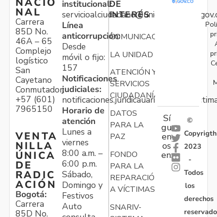
NACIO
institucional:
DE
NAL
servicioalciudadano@unidadvictimas.gov.
INTERÉS
Carrera
Pol
Línea
85D No.
pr
anticorrupción:
COMUNICACIONES
46A – 65
Desde
Complejo
pr
LA UNIDAD
móvil o fijo:
logístico
C
157
San
ATENCIÓN Y
Notificaciones
Cayetano
M
SERVICIOS
judiciales:
Conmutador:
CIUDADANÍA
+57 (601)
notificaciones.juridicauariv@unidadvictim
7965150
Horario de
DATOS
Sí
atención
©
PARA LA
gu
Lunes a
Copyrigth
VENTA
en
PAZ
viernes
NILLA
os
2023
8:00 a.m. –
ÚNICA
FONDO
en:
-
6:00 p.m.
DE
PARA LA
Todos
RADIC
Sábado,
REPARACIÓN
ACIÓN
Domingo y
los
A VÍCTIMAS
Bogotá:
Festivos
derechos
Carrera
Auto
SNARIV-
reservado
85D No.