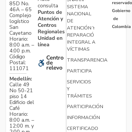
reservado
85D No.
consulta
SISTEMA
46A – 65
Gobierno
Puntos de
NACIONAL
Complejo
Atención y
de
logístico
DE
Centros
Colombia
San
ATENCIÓN Y
Regionales
Cayetano
REPARACIÓN
Unidad en
Horario:
INTEGRAL A
línea
8:00 a.m. –
VÍCTIMAS
4:00 p.m.
Código
Centro
TRANSPARENCIA
Postal:
de
relevo
111071
PARTICIPA
Medellín:
SERVICIOS
Calle 49
Y
No 50-21
TRÁMITES
piso 14
Edificio del
PARTICIPACIÓN
Café
Horario:
INFORMACIÓN
8:00 a.m. –
12:00 m. y
CERTIFICADO
2:00 p.m. –