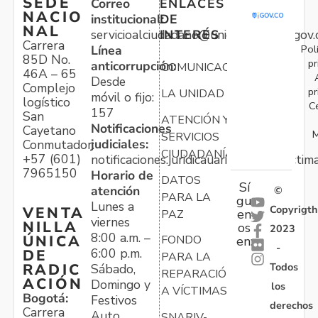
SEDE
Correo
ENLACES
NACIO
institucional:
DE
NAL
servicioalciudadano@unidadvictimas.gov.
INTERÉS
Carrera
Pol
Línea
85D No.
pr
anticorrupción:
COMUNICACIONES
46A – 65
Desde
Complejo
pr
LA UNIDAD
móvil o fijo:
logístico
C
157
San
ATENCIÓN Y
Notificaciones
Cayetano
M
SERVICIOS
judiciales:
Conmutador:
CIUDADANÍA
+57 (601)
notificaciones.juridicauariv@unidadvictim
7965150
Horario de
DATOS
Sí
atención
©
PARA LA
gu
Lunes a
Copyrigth
VENTA
en
PAZ
viernes
NILLA
os
2023
8:00 a.m. –
ÚNICA
FONDO
en:
-
6:00 p.m.
DE
PARA LA
Todos
RADIC
Sábado,
REPARACIÓN
ACIÓN
Domingo y
los
A VÍCTIMAS
Bogotá:
Festivos
derechos
Carrera
Auto
SNARIV-