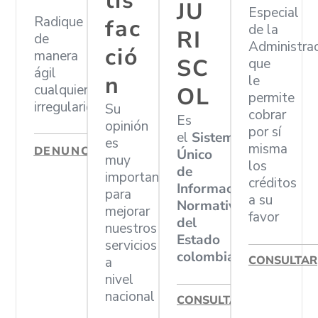
tis
JU
Especial
Radique
fac
de la
RI
de
Administra
ció
manera
SC
que
ágil
n
le
cualquier
OL
permite
irregularidad
Su
cobrar
Es
opinión
por sí
el
Sistema
es
misma
DENUNCIAR
Único
muy
los
de
importante
créditos
Información
para
a su
Normativa
mejorar
favor
del
nuestros
Estado
servicios
colombiano
CONSULTAR
a
nivel
nacional
CONSULTAR