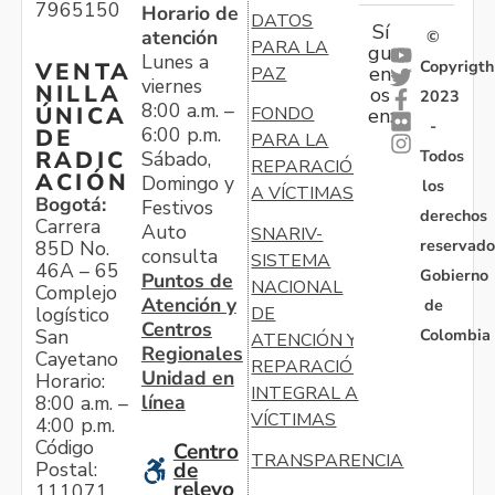
7965150
Horario de
DATOS
Sí
atención
©
PARA LA
gu
Lunes a
Copyrigth
VENTA
en
PAZ
viernes
NILLA
os
2023
8:00 a.m. –
ÚNICA
FONDO
en:
-
6:00 p.m.
DE
PARA LA
Todos
RADIC
Sábado,
REPARACIÓN
ACIÓN
Domingo y
los
A VÍCTIMAS
Bogotá:
Festivos
derechos
Carrera
Auto
SNARIV-
reservado
85D No.
consulta
SISTEMA
46A – 65
Gobierno
Puntos de
NACIONAL
Complejo
Atención y
de
logístico
DE
Centros
Colombia
San
ATENCIÓN Y
Regionales
Cayetano
REPARACIÓN
Unidad en
Horario:
INTEGRAL A
línea
8:00 a.m. –
VÍCTIMAS
4:00 p.m.
Código
Centro
TRANSPARENCIA
Postal:
de
relevo
111071