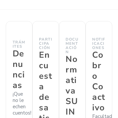
PARTI
DOCU
NOTIF
TRÁM
CIPA
MENT
ICACI
ITES
CIÓN
ACIÓ
ONES
De
En
N
Co
No
nu
cu
br
rm
nci
est
o
ati
as
a
Co
va
¡Que
de
act
SU
no le
sa
ivo
echen
IN
cuentos!
Facultad