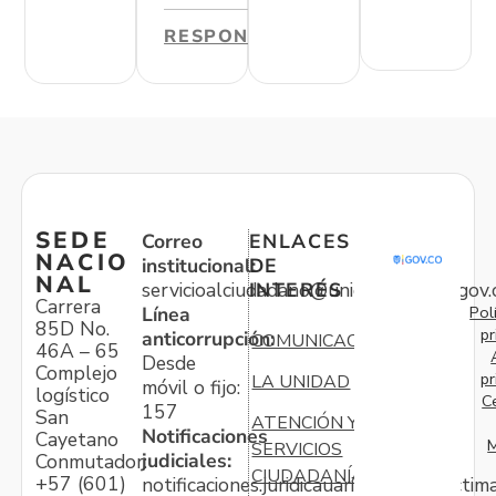
RESPONDER
SEDE
Correo
ENLACES
NACIO
institucional:
DE
NAL
servicioalciudadano@unidadvictimas.gov.
INTERÉS
Carrera
Pol
Línea
85D No.
pr
anticorrupción:
COMUNICACIONES
46A – 65
Desde
Complejo
pr
LA UNIDAD
móvil o fijo:
logístico
C
157
San
ATENCIÓN Y
Notificaciones
Cayetano
M
SERVICIOS
judiciales:
Conmutador:
CIUDADANÍA
+57 (601)
notificaciones.juridicauariv@unidadvictim