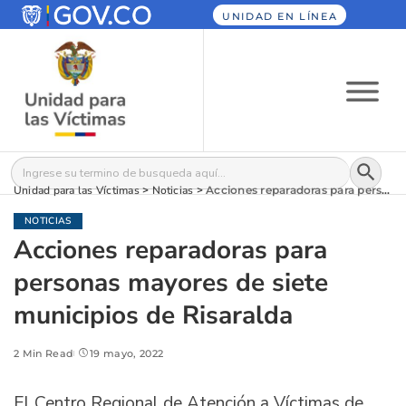
UNIDAD EN LÍNEA
Botón
Buscar:
Unidad para las Víctimas
>
Noticias
>
Acciones reparadoras para personas mayores de siete municipios de Risaralda
NOTICIAS
Acciones reparadoras para
personas mayores de siete
municipios de Risaralda
2 Min Read
19 mayo, 2022
El Centro Regional de Atención a Víctimas de