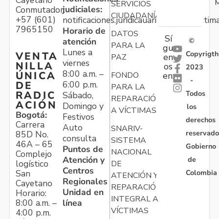
M
SERVICIOS
judiciales:
Conmutador:
CIUDADANÍA
+57 (601)
notificaciones.juridicauariv@unidadvictim
7965150
Horario de
DATOS
Sí
atención
©
PARA LA
gu
Lunes a
Copyrigth
VENTA
en
PAZ
viernes
NILLA
os
2023
8:00 a.m. –
ÚNICA
FONDO
en:
-
6:00 p.m.
DE
PARA LA
Todos
RADIC
Sábado,
REPARACIÓN
ACIÓN
Domingo y
los
A VÍCTIMAS
Bogotá:
Festivos
derechos
Carrera
Auto
SNARIV-
reservado
85D No.
consulta
SISTEMA
46A – 65
Gobierno
Puntos de
NACIONAL
Complejo
Atención y
de
logístico
DE
Centros
Colombia
San
ATENCIÓN Y
Regionales
Cayetano
REPARACIÓN
Unidad en
Horario:
INTEGRAL A
línea
8:00 a.m. –
VÍCTIMAS
4:00 p.m.