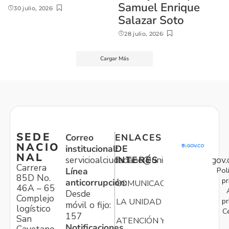
Samuel Enrique
30 julio, 2026
Salazar Soto
28 julio, 2026
Cargar Más
SEDE
Correo
ENLACES
NACIO
institucional:
DE
NAL
servicioalciudadano@unidadvictimas.gov.
INTERÉS
Carrera
Pol
Línea
85D No.
pr
anticorrupción:
COMUNICACIONES
46A – 65
Desde
Complejo
pr
LA UNIDAD
móvil o fijo:
logístico
C
157
San
ATENCIÓN Y
Notificaciones
Cayetano