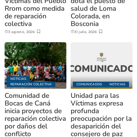
Víctimas del Pueblo
dota el puesto de
Rrom como medida
salud de Loma
de reparación
Colorada, en
colectiva
Bosconia
3 agosto, 2026
31 julio, 2026
NOTICIAS
REPARACIÓN COLECTIVA
COMUNICADOS
NOTICIAS
Comunidad de
Unidad para las
Bocas de Caná
Víctimas expresa
inicia proyectos de
profunda
reparación colectiva
preocupación por la
por daños del
desaparición del
conflicto
consejero de paz