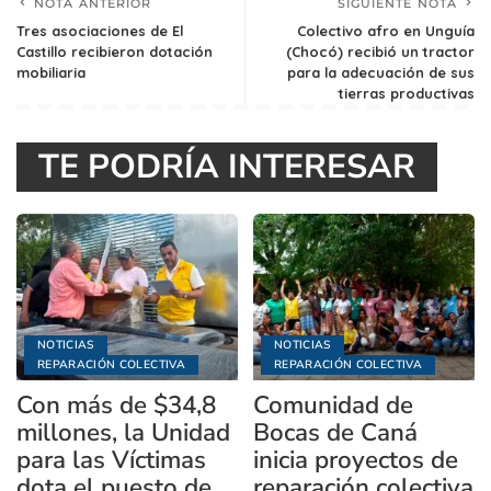
NOTA ANTERIOR
SIGUIENTE NOTA
Tres asociaciones de El
Colectivo afro en Unguía
Castillo recibieron dotación
(Chocó) recibió un tractor
mobiliaria
para la adecuación de sus
tierras productivas
TE PODRÍA INTERESAR
NOTICIAS
NOTICIAS
REPARACIÓN COLECTIVA
REPARACIÓN COLECTIVA
Con más de $34,8
Comunidad de
millones, la Unidad
Bocas de Caná
para las Víctimas
inicia proyectos de
dota el puesto de
reparación colectiva