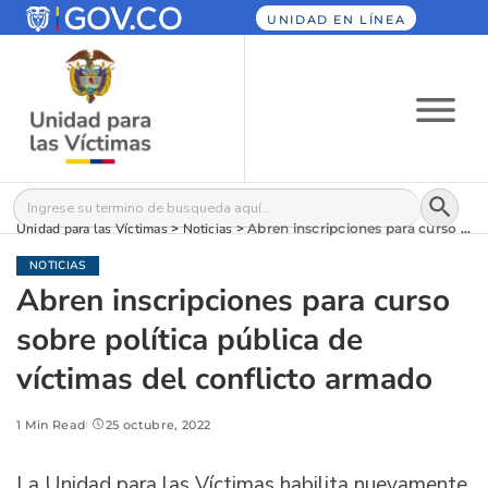
UNIDAD EN LÍNEA
Botón
Buscar:
Unidad para las Víctimas
>
Noticias
>
Abren inscripciones para curso sobre política pública de víctimas del conflicto armado
NOTICIAS
Abren inscripciones para curso
sobre política pública de
víctimas del conflicto armado
1 Min Read
25 octubre, 2022
La Unidad para las Víctimas habilita nuevamente