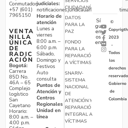
SERVICIOS
judiciales:
Conmutador:
CIUDADANÍA
+57 (601)
notificaciones.juridicauariv@unidadvictim
7965150
Horario de
DATOS
Sí
atención
©
PARA LA
gu
Lunes a
Copyrigth
VENTA
en
PAZ
viernes
NILLA
os
2023
8:00 a.m. –
ÚNICA
FONDO
en:
-
6:00 p.m.
DE
PARA LA
Todos
RADIC
Sábado,
REPARACIÓN
ACIÓN
Domingo y
los
A VÍCTIMAS
Bogotá:
Festivos
derechos
Carrera
Auto
SNARIV-
reservado
85D No.
consulta
SISTEMA
46A – 65
Gobierno
Puntos de
NACIONAL
Complejo
Atención y
de
logístico
DE
Centros
Colombia
San
ATENCIÓN Y
Regionales
Cayetano
REPARACIÓN
Unidad en
Horario:
INTEGRAL A
línea
8:00 a.m. –
VÍCTIMAS
4:00 p.m.