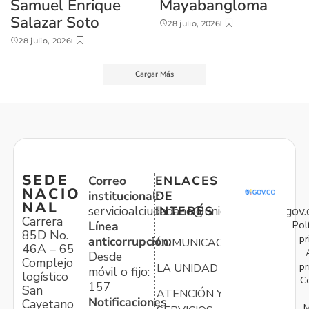
Samuel Enrique
Mayabangloma
Salazar Soto
28 julio, 2026
28 julio, 2026
Cargar Más
SEDE
Correo
ENLACES
NACIO
institucional:
DE
NAL
servicioalciudadano@unidadvictimas.gov.
INTERÉS
Carrera
Pol
Línea
85D No.
pr
anticorrupción:
COMUNICACIONES
46A – 65
Desde
Complejo
pr
LA UNIDAD
móvil o fijo:
logístico
C
157
San
ATENCIÓN Y
Notificaciones
Cayetano
M