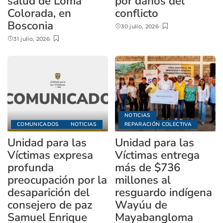
salud de Loma
por daños del
Colorada, en
conflicto
Bosconia
30 julio, 2026
31 julio, 2026
NOTICIAS
COMUNICADOS
NOTICIAS
REPARACIÓN COLECTIVA
Unidad para las
Unidad para las
Víctimas expresa
Víctimas entrega
profunda
más de $736
preocupación por la
millones al
desaparición del
resguardo indígena
consejero de paz
Wayúu de
Samuel Enrique
Mayabangloma