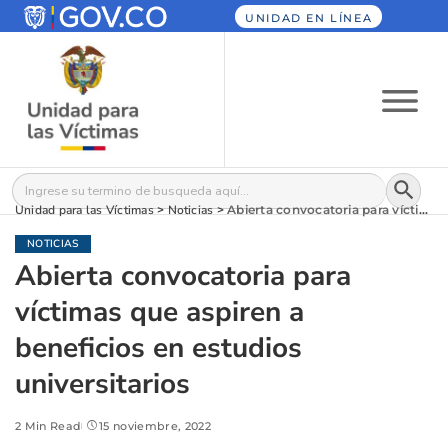
UNIDAD EN LÍNEA
Botón
Buscar:
Unidad para las Víctimas
>
Noticias
>
Abierta convocatoria para víctimas que aspiren a beneficios en estudios universitarios
NOTICIAS
Abierta convocatoria para
víctimas que aspiren a
beneficios en estudios
universitarios
2 Min Read
15 noviembre, 2022