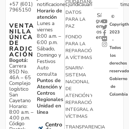
CIUDADANÍA
+57 (601)
notificaciones.juridicauariv@unidadvictim
7965150
Horario de
DATOS
Sí
atención
©
PARA LA
gu
Lunes a
Copyrigth
VENTA
en
PAZ
viernes
NILLA
os
2023
8:00 a.m. –
ÚNICA
FONDO
en:
-
6:00 p.m.
DE
PARA LA
Todos
RADIC
Sábado,
REPARACIÓN
ACIÓN
Domingo y
los
A VÍCTIMAS
Bogotá:
Festivos
derechos
Carrera
Auto
SNARIV-
reservado
85D No.
consulta
SISTEMA
46A – 65
Gobierno
Puntos de
NACIONAL
Complejo
Atención y
de
logístico
DE
Centros
Colombia
San
ATENCIÓN Y
Regionales
Cayetano
REPARACIÓN
Unidad en
Horario:
INTEGRAL A
línea
8:00 a.m. –
VÍCTIMAS
4:00 p.m.
Código
Centro
TRANSPARENCIA