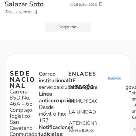
Salazar Soto
28 julio, 2026
28 julio, 2026
Cargar Más
SEDE
Correo
ENLACES
NACIO
institucional:
DE
NAL
servicioalciudadano@unidadvictimas.gov.
INTERÉS
Carrera
Pol
Línea
85D No.
pr
anticorrupción:
COMUNICACIONES
46A – 65
Desde
Complejo
pr
LA UNIDAD
móvil o fijo:
logístico
C
157
San
ATENCIÓN Y
Notificaciones
Cayetano
M
SERVICIOS
judiciales:
Conmutador: