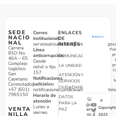
SEDE
Correo
ENLACES
NACIO
institucional:
DE
NAL
servicioalciudadano@unidadvictimas.gov.
INTERÉS
Carrera
Pol
Línea
85D No.
pr
anticorrupción:
COMUNICACIONES
46A – 65
Desde
Complejo
pr
LA UNIDAD
móvil o fijo:
logístico
C
157
San
ATENCIÓN Y
Notificaciones
Cayetano
M
SERVICIOS
judiciales:
Conmutador:
CIUDADANÍA
+57 (601)
notificaciones.juridicauariv@unidadvictim
7965150
Horario de
DATOS
Sí
atención
©
PARA LA
gu
Lunes a
Copyrigth
VENTA
en
PAZ
viernes
NILLA
os
2023