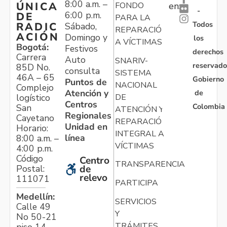
8:00 a.m. –
ÚNICA
FONDO
en:
-
6:00 p.m.
DE
PARA LA
Todos
RADIC
Sábado,
REPARACIÓN
ACIÓN
Domingo y
los
A VÍCTIMAS
Bogotá:
Festivos
derechos
Carrera
Auto
SNARIV-
reservado
85D No.
consulta
SISTEMA
46A – 65
Gobierno
Puntos de
NACIONAL
Complejo
Atención y
de
logístico
DE
Centros
Colombia
San
ATENCIÓN Y
Regionales
Cayetano
REPARACIÓN
Unidad en
Horario:
INTEGRAL A
línea
8:00 a.m. –
VÍCTIMAS
4:00 p.m.
Código
Centro
TRANSPARENCIA
Postal:
de
relevo
111071
PARTICIPA
Medellín:
SERVICIOS
Calle 49
Y
No 50-21
TRÁMITES
piso 14