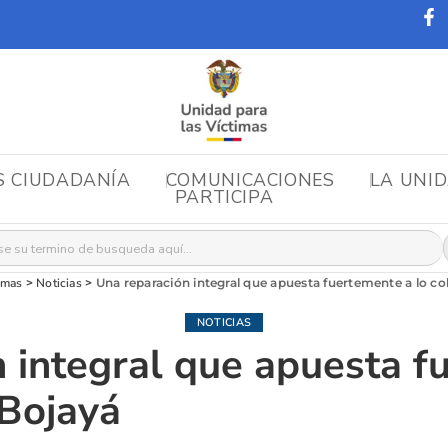
S CIUDADANÍA
COMUNICACIONES
LA UNI
PARTICIPA
r:
imas
>
Noticias
>
Una reparación integral que apuesta fuertemente a lo co
NOTICIAS
 integral que apuesta f
 Bojayá