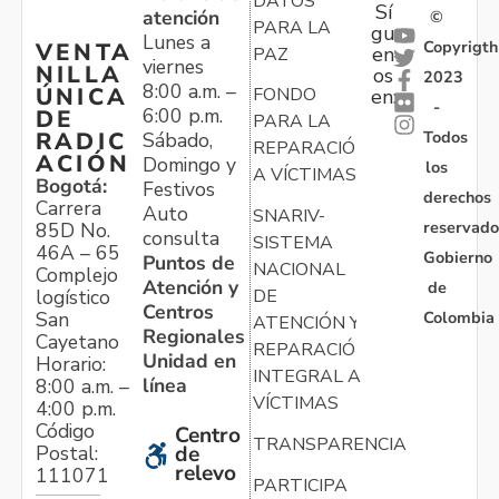
DATOS
Sí
atención
©
PARA LA
gu
Lunes a
Copyrigth
VENTA
en
PAZ
viernes
NILLA
os
2023
8:00 a.m. –
ÚNICA
FONDO
en:
-
6:00 p.m.
DE
PARA LA
Todos
RADIC
Sábado,
REPARACIÓN
ACIÓN
Domingo y
los
A VÍCTIMAS
Bogotá:
Festivos
derechos
Carrera
Auto
SNARIV-
reservado
85D No.
consulta
SISTEMA
46A – 65
Gobierno
Puntos de
NACIONAL
Complejo
Atención y
de
logístico
DE
Centros
Colombia
San
ATENCIÓN Y
Regionales
Cayetano
REPARACIÓN
Unidad en
Horario:
INTEGRAL A
línea
8:00 a.m. –
VÍCTIMAS
4:00 p.m.
Código
Centro
TRANSPARENCIA
Postal:
de
relevo
111071
PARTICIPA