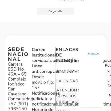
Cargar Más
SEDE
Correo
ENLACES
NACIO
institucional:
DE
NAL
servicioalciudadano@unidadvictimas.gov.
INTERÉS
Carrera
Pol
Línea
85D No.
pr
anticorrupción:
COMUNICACIONES
46A – 65
Desde
Complejo
pr
LA UNIDAD
móvil o fijo:
logístico
C
157
San
ATENCIÓN Y
Notificaciones
Cayetano
M
SERVICIOS
judiciales:
Conmutador:
CIUDADANÍA
+57 (601)
notificaciones.juridicauariv@unidadvictim
7965150
Horario de