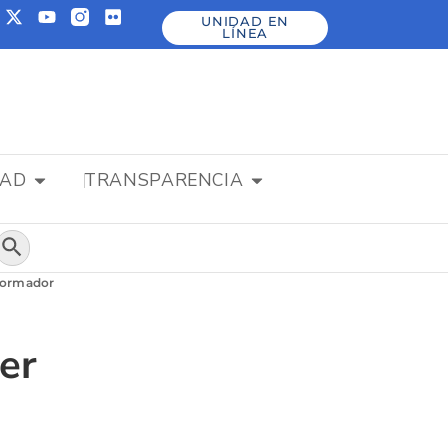
UNIDAD EN
LÍNEA
DAD
TRANSPARENCIA
Botón de búsqueda
sformador
er