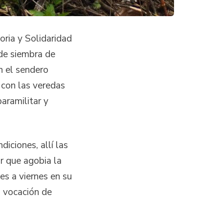
ria y Solidaridad
 de siembra de
n el sendero
con las veredas
paramilitar y
iciones, allí las
r que agobia la
es a viernes en su
 vocación de