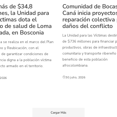
ás de $34,8
Comunidad de Boca
nes, la Unidad para
Caná inicia proyecto
íctimas dota el
reparación colectiva
o de salud de Loma
daños del conflicto
ada, en Bosconia
La Unidad para las Víctimas dest
de $736 millones para financiar 
a se realiza en el marco del Plan
productivos, obras de infraestruct
o y Reubicación, con el
comunitaria y transporte ribereño
 de garantizar condiciones de
beneficio de esta población
ia digna a la población víctima
afrocolombiana.
icto armado en el territorio.
30 julio, 2026
, 2026
Cargar Más