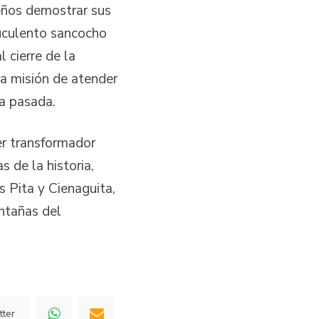
eños demostrar sus
suculento sancocho
l cierre de la
la misión de atender
ia pasada.
er transformador
 de la historia,
 Pita y Cienaguita,
ntañas del
tter