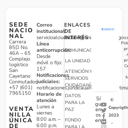
SEDE
Correo
ENLACES
NACIO
institucional:
DE
NAL
servicioalciudadano@unidadvictimas.gov.
INTERÉS
Carrera
Pol
Línea
85D No.
pr
anticorrupción:
COMUNICACIONES
46A – 65
Desde
Complejo
pr
LA UNIDAD
móvil o fijo:
logístico
C
157
San
ATENCIÓN Y
Notificaciones
Cayetano
M
SERVICIOS
judiciales:
Conmutador:
CIUDADANÍA
+57 (601)
notificaciones.juridicauariv@unidadvictim
7965150
Horario de
DATOS
Sí
atención
©
PARA LA
gu
Lunes a
Copyrigth
VENTA
en
PAZ
viernes
NILLA
os
2023
8:00 a.m. –
ÚNICA
FONDO
en:
-
6:00 p.m.
DE
PARA LA