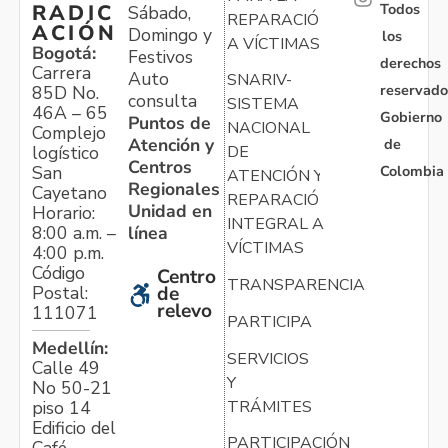
Todos
RADIC
Sábado,
REPARACIÓN
ACIÓN
Domingo y
los
A VÍCTIMAS
Bogotá:
Festivos
derechos
Carrera
Auto
SNARIV-
reservado
85D No.
consulta
SISTEMA
46A – 65
Gobierno
Puntos de
NACIONAL
Complejo
Atención y
de
logístico
DE
Centros
Colombia
San
ATENCIÓN Y
Regionales
Cayetano
REPARACIÓN
Unidad en
Horario:
INTEGRAL A
línea
8:00 a.m. –
VÍCTIMAS
4:00 p.m.
Código
Centro
TRANSPARENCIA
Postal:
de
relevo
111071
PARTICIPA
Medellín:
SERVICIOS
Calle 49
Y
No 50-21
TRÁMITES
piso 14
Edificio del
PARTICIPACIÓN