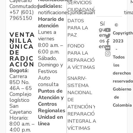
Cayetano
M
SERVICIOS
judiciales:
Conmutador:
CIUDADANÍA
+57 (601)
notificaciones.juridicauariv@unidadvictim
7965150
Horario de
DATOS
Sí
atención
©
PARA LA
gu
Lunes a
Copyrigth
VENTA
en
PAZ
viernes
NILLA
os
2023
8:00 a.m. –
ÚNICA
FONDO
en:
-
6:00 p.m.
DE
PARA LA
Todos
RADIC
Sábado,
REPARACIÓN
ACIÓN
Domingo y
los
A VÍCTIMAS
Bogotá:
Festivos
derechos
Carrera
Auto
SNARIV-
reservado
85D No.
consulta
SISTEMA
46A – 65
Gobierno
Puntos de
NACIONAL
Complejo
Atención y
de
logístico
DE
Centros
Colombia
San
ATENCIÓN Y
Regionales
Cayetano
REPARACIÓN
Unidad en
Horario:
INTEGRAL A
línea
8:00 a.m. –
VÍCTIMAS
4:00 p.m.