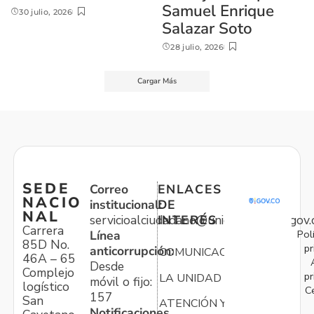
Samuel Enrique
30 julio, 2026
Salazar Soto
28 julio, 2026
Cargar Más
SEDE
Correo
ENLACES
NACIO
institucional:
DE
NAL
servicioalciudadano@unidadvictimas.gov.
INTERÉS
Carrera
Pol
Línea
85D No.
pr
anticorrupción:
COMUNICACIONES
46A – 65
Desde
Complejo
pr
LA UNIDAD
móvil o fijo:
logístico
C
157
San
ATENCIÓN Y
Notificaciones