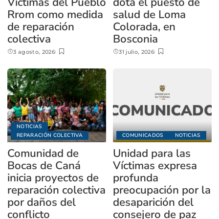
Víctimas del Pueblo
dota el puesto de
Rrom como medida
salud de Loma
de reparación
Colorada, en
colectiva
Bosconia
3 agosto, 2026
31 julio, 2026
NOTICIAS
REPARACIÓN COLECTIVA
COMUNICADOS
NOTICIAS
Comunidad de
Unidad para las
Bocas de Caná
Víctimas expresa
inicia proyectos de
profunda
reparación colectiva
preocupación por la
por daños del
desaparición del
conflicto
consejero de paz