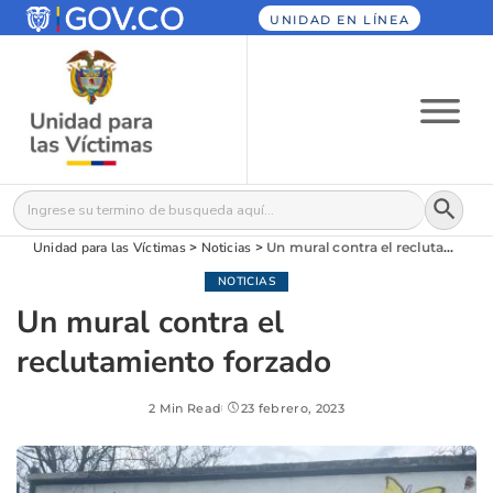
UNIDAD EN LÍNEA
Botón
Buscar:
Unidad para las Víctimas
>
Noticias
>
Un mural contra el reclutamiento forzado
NOTICIAS
Un mural contra el
reclutamiento forzado
2 Min Read
23 febrero, 2023