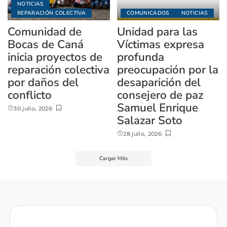
NOTICIAS
REPARACIÓN COLECTIVA
COMUNICADOS
NOTICIAS
Comunidad de
Unidad para las
Bocas de Caná
Víctimas expresa
inicia proyectos de
profunda
reparación colectiva
preocupación por la
por daños del
desaparición del
conflicto
consejero de paz
Samuel Enrique
30 julio, 2026
Salazar Soto
28 julio, 2026
Cargar Más