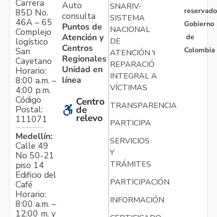
Carrera
Auto
SNARIV-
reservado
85D No.
consulta
SISTEMA
46A – 65
Gobierno
Puntos de
NACIONAL
Complejo
Atención y
de
logístico
DE
Centros
Colombia
San
ATENCIÓN Y
Regionales
Cayetano
REPARACIÓN
Unidad en
Horario:
INTEGRAL A
línea
8:00 a.m. –
VÍCTIMAS
4:00 p.m.
Código
Centro
TRANSPARENCIA
Postal:
de
relevo
111071
PARTICIPA
Medellín:
SERVICIOS
Calle 49
Y
No 50-21
TRÁMITES
piso 14
Edificio del
PARTICIPACIÓN
Café
Horario:
INFORMACIÓN
8:00 a.m. –
12:00 m. y