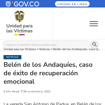
UNIDAD EN LÍNEA
Botón
Buscar:
Unidad para las Víctimas
>
Noticias
>
Belén de los Andaquíes, caso de éxito de recuperación emocional
NOTICIAS
Belén de los Andaquíes, caso
de éxito de recuperación
emocional
9 Min Read
28 noviembre, 2022
La vereda San Antonio de Padua, en Belén de los