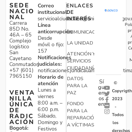
SEDE
Correo
ENLACES
NACIO
institucional:
DE
NAL
servicioalciudadano@unidadvictimas.gov.
INTERÉS
Carrera
Pol
Línea
85D No.
pr
anticorrupción:
COMUNICACIONES
46A – 65
Desde
Complejo
pr
LA UNIDAD
móvil o fijo:
logístico
C
157
San
ATENCIÓN Y
Notificaciones
Cayetano
M
SERVICIOS
judiciales:
Conmutador:
CIUDADANÍA
+57 (601)
notificaciones.juridicauariv@unidadvictim
7965150
Horario de
DATOS
Sí
atención
©
PARA LA
gu
Lunes a
Copyrigth
VENTA
en
PAZ
viernes
NILLA
os
2023
8:00 a.m. –
ÚNICA
FONDO
en:
-
6:00 p.m.
DE
PARA LA
Todos
RADIC
Sábado,
REPARACIÓN
ACIÓN
Domingo y
los
A VÍCTIMAS
Bogotá:
Festivos
derechos