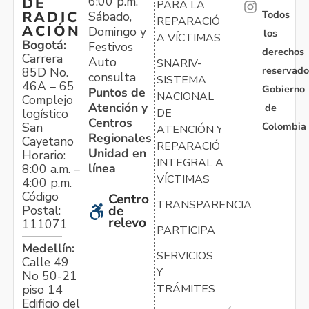
6:00 p.m.
DE
PARA LA
Todos
RADIC
Sábado,
REPARACIÓN
ACIÓN
Domingo y
los
A VÍCTIMAS
Bogotá:
Festivos
derechos
Carrera
Auto
SNARIV-
reservado
85D No.
consulta
SISTEMA
46A – 65
Gobierno
Puntos de
NACIONAL
Complejo
Atención y
de
logístico
DE
Centros
Colombia
San
ATENCIÓN Y
Regionales
Cayetano
REPARACIÓN
Unidad en
Horario:
INTEGRAL A
línea
8:00 a.m. –
VÍCTIMAS
4:00 p.m.
Código
Centro
TRANSPARENCIA
Postal:
de
relevo
111071
PARTICIPA
Medellín:
SERVICIOS
Calle 49
Y
No 50-21
TRÁMITES
piso 14
Edificio del