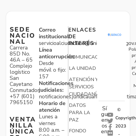
SEDE
Correo
ENLACES
NACIO
institucional:
DE
NAL
servicioalciudadano@unidadvictimas.gov.
INTERÉS
Carrera
Pol
Línea
85D No.
pr
anticorrupción:
COMUNICACIONES
46A – 65
Desde
Complejo
pr
LA UNIDAD
móvil o fijo:
logístico
C
157
San
ATENCIÓN Y
Notificaciones
Cayetano
M
SERVICIOS
judiciales:
Conmutador:
CIUDADANÍA
+57 (601)
notificaciones.juridicauariv@unidadvictim
7965150
Horario de
DATOS
Sí
atención
©
PARA LA
gu
Lunes a
Copyrigth
VENTA
en
PAZ
viernes
NILLA
os
2023
8:00 a.m. –
ÚNICA
FONDO
en:
-