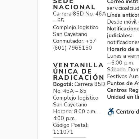
SEDE
Correo instit
NACIONAL
servicioalci
Carrera 85D No. 46A
Línea antico
– 65
Desde móvil o
Complejo logístico
Notificacion
San Cayetano
judiciales:
Conmutador: +57
notificacione
(601) 7965150
Horario de a
Lunes a viern
– 6:00 p.m.
VENTANILLA
Sábado, Dom
ÚNICA DE
Festivos Aut
RADICACIÓN
Puntos de A
Bogotá:
Carrera 85D
Centros Reg
No. 46A – 65
Unidad en l
Complejo logístico
San Cayetano
Horario: 8:00 a.m. –
Centro d
4:00 p.m.
Código Postal:
111071