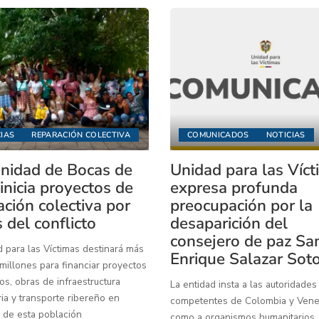
IAS
REPARACIÓN COLECTIVA
COMUNICADOS
NOTICIAS
idad de Bocas de
Unidad para las Víc
inicia proyectos de
expresa profunda
ación colectiva por
preocupación por la
 del conflicto
desaparición del
consejero de paz Sa
 para las Víctimas destinará más
Enrique Salazar Sot
illones para financiar proyectos
os, obras de infraestructura
La entidad insta a las autoridades
ia y transporte ribereño en
competentes de Colombia y Venez
 de esta población
como a organismos humanitarios,