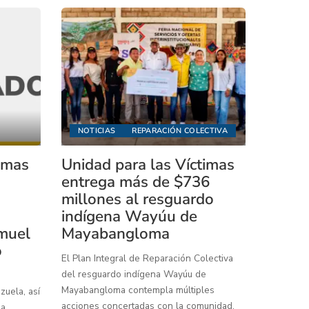
NOTICIAS
REPARACIÓN COLECTIVA
timas
Unidad para las Víctimas
entrega más de $736
millones al resguardo
indígena Wayúu de
muel
Mayabangloma
o
El Plan Integral de Reparación Colectiva
del resguardo indígena Wayúu de
Mayabangloma contempla múltiples
uela, así
acciones concertadas con la comunidad,
 a