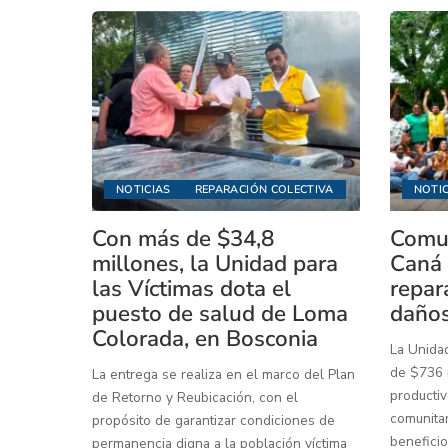
NOTICIAS
REPARACIÓN COLECTIVA
NOTIC
Con más de $34,8
Comun
millones, la Unidad para
Caná 
las Víctimas dota el
repar
puesto de salud de Loma
daños
Colorada, en Bosconia
La Unidad
de $736 m
La entrega se realiza en el marco del Plan
productiv
de Retorno y Reubicación, con el
comunitar
propósito de garantizar condiciones de
beneficio
permanencia digna a la población víctima