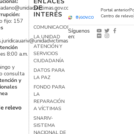
ENLACES
ucional:
DE
udadano@unidadvictimas.gov.co
Portal anterior
Po
INTERÉS
rrupción:
Centro de relevo
 fijo: 157
es
COMUNICACIONES
Síguenos
en:
LA UNIDAD
s.juridicauariv@unidadvictimas.gov.co
ATENCIÓN Y
tención
es 8:00 a.m.
SERVICIOS
CIUDADANÍA
ingo y
DATOS PARA
o consulta
LA PAZ
tención y
ionales
FONDO PARA
ínea
LA
REPARACIÓN
e relevo
A VÍCTIMAS
SNARIV-
SISTEMA
NACIONAL DE