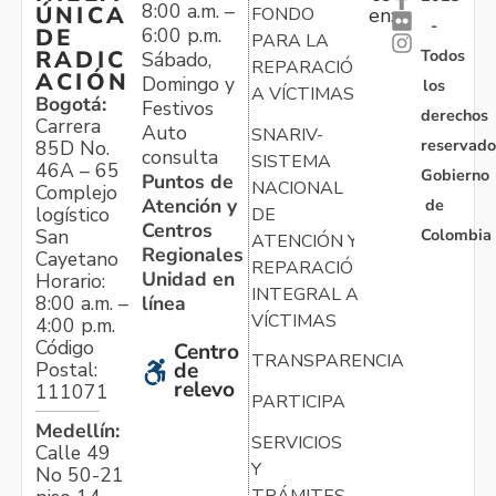
8:00 a.m. –
ÚNICA
FONDO
en:
-
6:00 p.m.
DE
PARA LA
Todos
RADIC
Sábado,
REPARACIÓN
ACIÓN
Domingo y
los
A VÍCTIMAS
Bogotá:
Festivos
derechos
Carrera
Auto
SNARIV-
reservado
85D No.
consulta
SISTEMA
46A – 65
Gobierno
Puntos de
NACIONAL
Complejo
Atención y
de
logístico
DE
Centros
Colombia
San
ATENCIÓN Y
Regionales
Cayetano
REPARACIÓN
Unidad en
Horario:
INTEGRAL A
línea
8:00 a.m. –
VÍCTIMAS
4:00 p.m.
Código
Centro
TRANSPARENCIA
Postal:
de
relevo
111071
PARTICIPA
Medellín:
SERVICIOS
Calle 49
Y
No 50-21
TRÁMITES