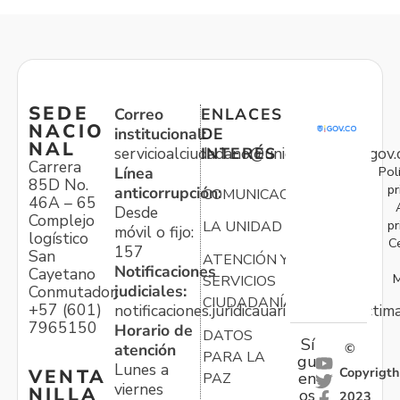
SEDE
Correo
ENLACES
NACIO
institucional:
DE
NAL
servicioalciudadano@unidadvictimas.gov.
INTERÉS
Carrera
Pol
Línea
85D No.
pr
anticorrupción:
COMUNICACIONES
46A – 65
Desde
Complejo
pr
LA UNIDAD
móvil o fijo:
logístico
C
157
San
ATENCIÓN Y
Notificaciones
Cayetano
M
SERVICIOS
judiciales:
Conmutador:
CIUDADANÍA
+57 (601)
notificaciones.juridicauariv@unidadvictim
7965150
Horario de
DATOS
Sí
atención
©
PARA LA
gu
Lunes a
Copyrigth
VENTA
en
PAZ
viernes
NILLA
os
2023