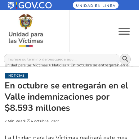
UNIDAD EN LÍNEA
Botón
Buscar:
Unidad para las Víctimas
>
Noticias
>
En octubre se entregarán en el Valle indemnizaciones por $8.593 millones
NOTICIAS
En octubre se entregarán en el
Valle indemnizaciones por
$8.593 millones
2 Min Read
4 octubre, 2022
La Unidad para las Víctimas realizará este mes