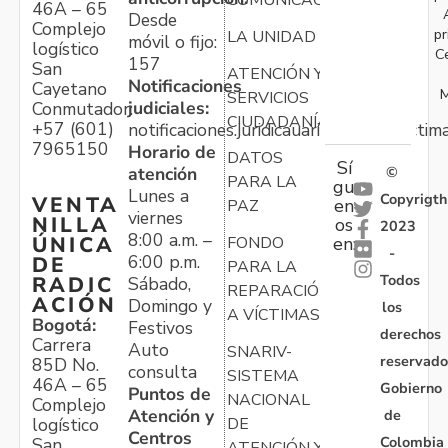
COMUNICACIONES
46A – 65
Desde
Complejo
pr
LA UNIDAD
móvil o fijo:
logístico
C
157
San
ATENCIÓN Y
Notificaciones
Cayetano
M
SERVICIOS
judiciales:
Conmutador:
CIUDADANÍA
+57 (601)
notificaciones.juridicauariv@unidadvictim
7965150
Horario de
DATOS
Sí
atención
©
PARA LA
gu
Lunes a
Copyrigth
VENTA
en
PAZ
viernes
NILLA
os
2023
8:00 a.m. –
ÚNICA
FONDO
en:
-
6:00 p.m.
DE
PARA LA
Todos
RADIC
Sábado,
REPARACIÓN
ACIÓN
Domingo y
los
A VÍCTIMAS
Bogotá:
Festivos
derechos
Carrera
Auto
SNARIV-
reservado
85D No.
consulta
SISTEMA
46A – 65
Gobierno
Puntos de
NACIONAL
Complejo
Atención y
de
logístico
DE
Centros
Colombia
San