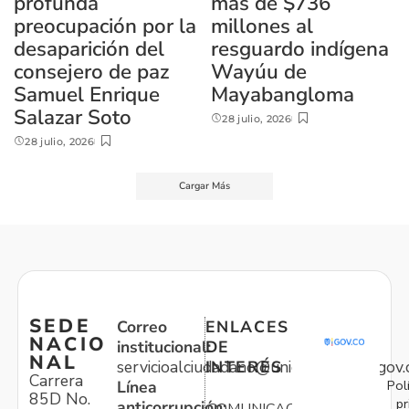
profunda
más de $736
preocupación por la
millones al
desaparición del
resguardo indígena
consejero de paz
Wayúu de
Samuel Enrique
Mayabangloma
Salazar Soto
28 julio, 2026
28 julio, 2026
Cargar Más
SEDE
Correo
ENLACES
NACIO
institucional:
DE
NAL
servicioalciudadano@unidadvictimas.gov.
INTERÉS
Carrera
Pol
Línea
85D No.
pr
anticorrupción: