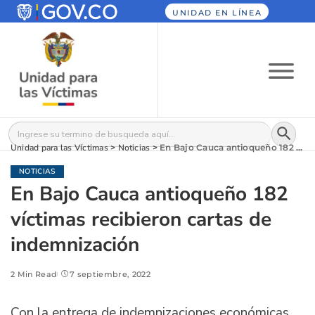
UNIDAD EN LÍNEA
Botón
Buscar:
Unidad para las Víctimas
>
Noticias
>
En Bajo Cauca antioqueño 182 víctimas recibieron cartas de indemnización
NOTICIAS
En Bajo Cauca antioqueño 182
víctimas recibieron cartas de
indemnización
2 Min Read
7 septiembre, 2022
Con la entrega de indemnizaciones económicas