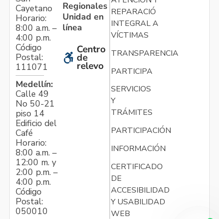
ATENCIÓN Y
Regionales
Cayetano
REPARACIÓN
Unidad en
Horario:
INTEGRAL A
línea
8:00 a.m. –
VÍCTIMAS
4:00 p.m.
Código
Centro
TRANSPARENCIA
Postal:
de
relevo
111071
PARTICIPA
Medellín:
SERVICIOS
Calle 49
Y
No 50-21
TRÁMITES
piso 14
Edificio del
PARTICIPACIÓN
Café
Horario:
INFORMACIÓN
8:00 a.m. –
12:00 m. y
CERTIFICADO
2:00 p.m. –
DE
4:00 p.m.
ACCESIBILIDAD
Código
Postal:
Y USABILIDAD
050010
WEB