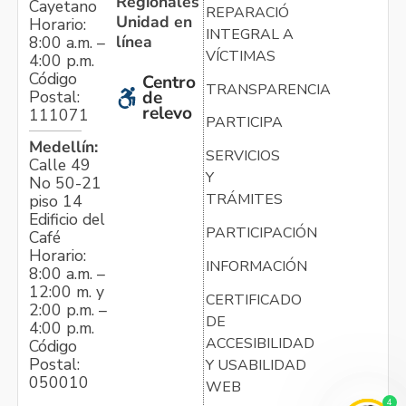
Regionales
Cayetano
REPARACIÓN
Unidad en
Horario:
INTEGRAL A
línea
8:00 a.m. –
VÍCTIMAS
4:00 p.m.
Código
Centro
TRANSPARENCIA
Postal:
de
relevo
111071
PARTICIPA
Medellín:
SERVICIOS
Calle 49
Y
No 50-21
TRÁMITES
piso 14
Edificio del
PARTICIPACIÓN
Café
Horario:
INFORMACIÓN
8:00 a.m. –
12:00 m. y
CERTIFICADO
2:00 p.m. –
DE
4:00 p.m.
ACCESIBILIDAD
Código
Postal:
Y USABILIDAD
050010
WEB
4