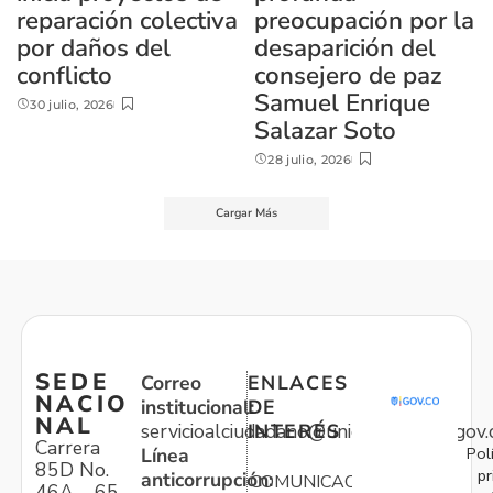
reparación colectiva
preocupación por la
por daños del
desaparición del
conflicto
consejero de paz
Samuel Enrique
30 julio, 2026
Salazar Soto
28 julio, 2026
Cargar Más
SEDE
Correo
ENLACES
NACIO
institucional:
DE
NAL
servicioalciudadano@unidadvictimas.gov.
INTERÉS
Carrera
Pol
Línea
85D No.
pr
anticorrupción:
COMUNICACIONES
46A – 65