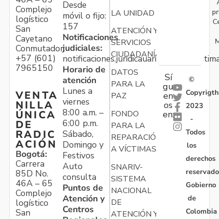
Desde
Complejo
pr
LA UNIDAD
móvil o fijo:
logístico
C
157
San
ATENCIÓN Y
Notificaciones
Cayetano
M
SERVICIOS
judiciales:
Conmutador:
CIUDADANÍA
+57 (601)
notificaciones.juridicauariv@unidadvictim
7965150
Horario de
DATOS
Sí
atención
©
PARA LA
gu
Lunes a
Copyrigth
VENTA
en
PAZ
viernes
NILLA
os
2023
8:00 a.m. –
ÚNICA
FONDO
en:
-
6:00 p.m.
DE
PARA LA
Todos
RADIC
Sábado,
REPARACIÓN
ACIÓN
Domingo y
los
A VÍCTIMAS
Bogotá:
Festivos
derechos
Carrera
Auto
SNARIV-
reservado
85D No.
consulta
SISTEMA
46A – 65
Gobierno
Puntos de
NACIONAL
Complejo
Atención y
de
logístico
DE
Centros
Colombia
San
ATENCIÓN Y