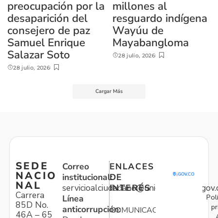
preocupación por la
millones al
desaparición del
resguardo indígena
consejero de paz
Wayúu de
Samuel Enrique
Mayabangloma
Salazar Soto
28 julio, 2026
28 julio, 2026
Cargar Más
SEDE
Correo
ENLACES
NACIO
institucional:
DE
NAL
servicioalciudadano@unidadvictimas.gov.
INTERÉS
Carrera
Pol
Línea
85D No.
pr
anticorrupción:
COMUNICACIONES
46A – 65