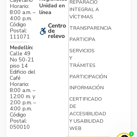
Cayetano
REPARACIÓN
Unidad en
Horario:
INTEGRAL A
línea
8:00 a.m. –
VÍCTIMAS
4:00 p.m.
Código
Centro
TRANSPARENCIA
Postal:
de
relevo
111071
PARTICIPA
Medellín:
SERVICIOS
Calle 49
Y
No 50-21
TRÁMITES
piso 14
Edificio del
PARTICIPACIÓN
Café
Horario:
INFORMACIÓN
8:00 a.m. –
12:00 m. y
CERTIFICADO
2:00 p.m. –
DE
4:00 p.m.
ACCESIBILIDAD
Código
Postal:
Y USABILIDAD
050010
WEB
4