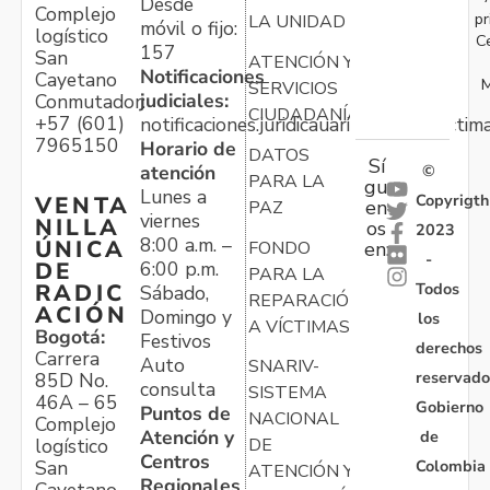
Desde
Complejo
pr
LA UNIDAD
móvil o fijo:
logístico
C
157
San
ATENCIÓN Y
Notificaciones
Cayetano
M
SERVICIOS
judiciales:
Conmutador:
CIUDADANÍA
+57 (601)
notificaciones.juridicauariv@unidadvictim
7965150
Horario de
DATOS
Sí
atención
©
PARA LA
gu
Lunes a
Copyrigth
VENTA
en
PAZ
viernes
NILLA
os
2023
8:00 a.m. –
ÚNICA
FONDO
en:
-
6:00 p.m.
DE
PARA LA
Todos
RADIC
Sábado,
REPARACIÓN
ACIÓN
Domingo y
los
A VÍCTIMAS
Bogotá:
Festivos
derechos
Carrera
Auto
SNARIV-
reservado
85D No.
consulta
SISTEMA
46A – 65
Gobierno
Puntos de
NACIONAL
Complejo
Atención y
de
logístico
DE
Centros
Colombia
San
ATENCIÓN Y
Regionales