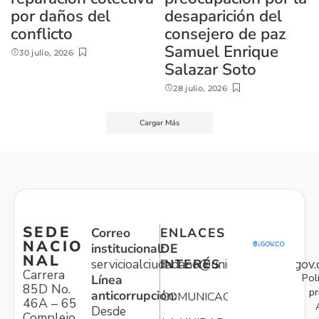
por daños del
desaparición del
conflicto
consejero de paz
Samuel Enrique
30 julio, 2026
Salazar Soto
28 julio, 2026
Cargar Más
SEDE
Correo
ENLACES
NACIO
institucional:
DE
NAL
servicioalciudadano@unidadvictimas.gov.
INTERÉS
Carrera
Pol
Línea
85D No.
pr
anticorrupción:
COMUNICACIONES
46A – 65
Desde
Complejo