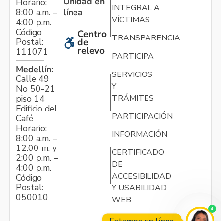
Unidad en
Horario:
INTEGRAL A
línea
8:00 a.m. –
VÍCTIMAS
4:00 p.m.
Código
Centro
TRANSPARENCIA
Postal:
de
relevo
111071
PARTICIPA
Medellín:
SERVICIOS
Calle 49
Y
No 50-21
TRÁMITES
piso 14
Edificio del
PARTICIPACIÓN
Café
Horario:
INFORMACIÓN
8:00 a.m. –
12:00 m. y
CERTIFICADO
2:00 p.m. –
DE
4:00 p.m.
ACCESIBILIDAD
Código
Postal:
Y USABILIDAD
050010
WEB
4
Estamos en línea