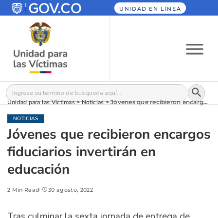
UNIDAD EN LÍNEA
Botón
Buscar:
Unidad para las Víctimas
>
Noticias
>
Jóvenes que recibieron encargos fiduciarios invertirán en educación
NOTICIAS
Jóvenes que recibieron encargos
fiduciarios invertirán en
educación
2 Min Read
30 agosto, 2022
Tras culminar la sexta jornada de entrega de