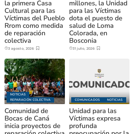
la primera Casa
millones, la Unidad
Cultural para las
para las Víctimas
Víctimas del Pueblo
dota el puesto de
Rrom como medida
salud de Loma
de reparación
Colorada, en
colectiva
Bosconia
3 agosto, 2026
31 julio, 2026
NOTICIAS
REPARACIÓN COLECTIVA
COMUNICADOS
NOTICIAS
Comunidad de
Unidad para las
Bocas de Caná
Víctimas expresa
inicia proyectos de
profunda
reparación colectiva
preocupación por la