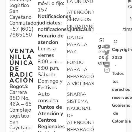
pr
LA UNIDAD
móvil o fijo:
logístico
C
157
San
ATENCIÓN Y
Notificaciones
Cayetano
M
SERVICIOS
judiciales:
Conmutador:
CIUDADANÍA
+57 (601)
notificaciones.juridicauariv@unidadvictim
7965150
Horario de
DATOS
Sí
atención
©
PARA LA
gu
Lunes a
Copyrigth
VENTA
en
PAZ
viernes
NILLA
os
2023
8:00 a.m. –
ÚNICA
FONDO
en:
-
6:00 p.m.
DE
PARA LA
Todos
RADIC
Sábado,
REPARACIÓN
ACIÓN
Domingo y
los
A VÍCTIMAS
Bogotá:
Festivos
derechos
Carrera
Auto
SNARIV-
reservado
85D No.
consulta
SISTEMA
46A – 65
Gobierno
Puntos de
NACIONAL
Complejo
Atención y
de
logístico
DE
Centros
Colombia
San
ATENCIÓN Y
Regionales
Cayetano
REPARACIÓN