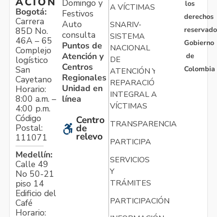
ACIÓN
Domingo y
los
A VÍCTIMAS
Bogotá:
Festivos
derechos
Carrera
Auto
SNARIV-
reservado
85D No.
consulta
SISTEMA
46A – 65
Gobierno
Puntos de
NACIONAL
Complejo
Atención y
de
logístico
DE
Centros
Colombia
San
ATENCIÓN Y
Regionales
Cayetano
REPARACIÓN
Unidad en
Horario:
INTEGRAL A
línea
8:00 a.m. –
VÍCTIMAS
4:00 p.m.
Código
Centro
TRANSPARENCIA
Postal:
de
relevo
111071
PARTICIPA
Medellín:
SERVICIOS
Calle 49
Y
No 50-21
TRÁMITES
piso 14
Edificio del
PARTICIPACIÓN
Café
Horario: