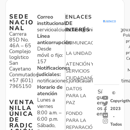
SEDE
Correo
ENLACES
NACIO
institucional:
DE
NAL
servicioalciudadano@unidadvictimas.gov.
INTERÉS
Carrera
Pol
Línea
85D No.
pr
anticorrupción:
COMUNICACIONES
46A – 65
Desde
Complejo
pr
LA UNIDAD
móvil o fijo:
logístico
C
157
San
ATENCIÓN Y
Notificaciones
Cayetano
M
SERVICIOS
judiciales:
Conmutador:
CIUDADANÍA
+57 (601)
notificaciones.juridicauariv@unidadvictim
7965150
Horario de
DATOS
Sí
atención
©
PARA LA
gu
Lunes a
Copyrigth
VENTA
en
PAZ
viernes
NILLA
os
2023
8:00 a.m. –
ÚNICA
FONDO
en:
-
6:00 p.m.
DE
PARA LA
Todos
RADIC
Sábado,
REPARACIÓN