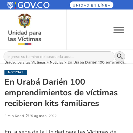
UNIDAD EN LÍNEA
Botón
Buscar:
Unidad para las Víctimas
>
Noticias
>
En Urabá Darién 100 emprendimientos de víctimas recibieron kits familiares
NOTICIAS
En Urabá Darién 100
emprendimientos de víctimas
recibieron kits familiares
2 Min Read
25 agosto, 2022
En la sede de la Unidad para las Víctimas de