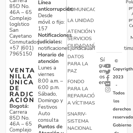
Carrera
Pol
Línea
85D No.
pr
anticorrupción:
COMUNICACIONES
46A – 65
Desde
Complejo
pr
LA UNIDAD
móvil o fijo:
logístico
C
157
San
ATENCIÓN Y
Notificaciones
Cayetano
M
SERVICIOS
judiciales:
Conmutador:
CIUDADANÍA
+57 (601)
notificaciones.juridicauariv@unidadvictim
7965150
Horario de
DATOS
Sí
atención
©
PARA LA
gu
Lunes a
Copyrigth
VENTA
en
PAZ
viernes
NILLA
os
2023
8:00 a.m. –
ÚNICA
FONDO
en:
-
6:00 p.m.
DE
PARA LA
Todos
RADIC
Sábado,
REPARACIÓN
ACIÓN
Domingo y
los
A VÍCTIMAS
Bogotá:
Festivos
derechos
Carrera
Auto
SNARIV-
reservado
85D No.
consulta
SISTEMA
46A – 65
Gobierno
Puntos de
NACIONAL
Complejo
de