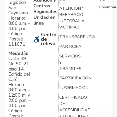
Atención y
logístico
DE
Centros
Colombia
San
ATENCIÓN Y
Regionales
Cayetano
REPARACIÓN
Unidad en
Horario:
INTEGRAL A
línea
8:00 a.m. –
VÍCTIMAS
4:00 p.m.
Código
Centro
TRANSPARENCIA
Postal:
de
relevo
111071
PARTICIPA
Medellín:
SERVICIOS
Calle 49
Y
No 50-21
TRÁMITES
piso 14
Edificio del
PARTICIPACIÓN
Café
Horario:
INFORMACIÓN
8:00 a.m. –
12:00 m. y
CERTIFICADO
2:00 p.m. –
DE
4:00 p.m.
ACCESIBILIDAD
Código
Postal:
Y USABILIDAD