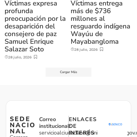
Víctimas expresa
Víctimas entrega
profunda
más de $736
preocupación por la
millones al
desaparición del
resguardo indígena
consejero de paz
Wayúu de
Samuel Enrique
Mayabangloma
Salazar Soto
28 julio, 2026
28 julio, 2026
Cargar Más
SEDE
Correo
ENLACES
NACIO
institucional:
DE
NAL
servicioalciudadano@unidadvictimas.gov.
INTERÉS