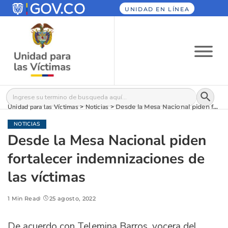
UNIDAD EN LÍNEA
Botón
Buscar:
Unidad para las Víctimas
>
Noticias
>
Desde la Mesa Nacional piden fortalecer indemnizaciones de las víctimas
NOTICIAS
Desde la Mesa Nacional piden
fortalecer indemnizaciones de
las víctimas
1 Min Read
25 agosto, 2022
De acuerdo con Telemina Barros, vocera del