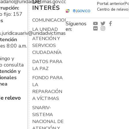
DE
udadano@unidadvictimas.gov.co
Portal anterior
Po
INTERÉS
rrupción:
Centro de relevo
 fijo: 157
es
COMUNICACIONES
Síguenos
en:
LA UNIDAD
s.juridicauariv@unidadvictimas.gov.co
ATENCIÓN Y
tención
es 8:00 a.m.
SERVICIOS
CIUDADANÍA
ingo y
DATOS PARA
o consulta
LA PAZ
tención y
ionales
FONDO PARA
ínea
LA
REPARACIÓN
e relevo
A VÍCTIMAS
SNARIV-
SISTEMA
NACIONAL DE
ATENCIÓN Y