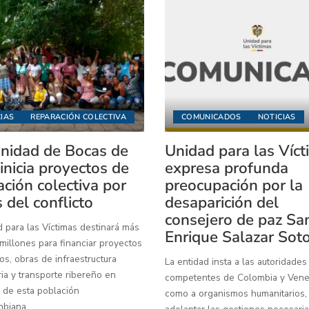
IAS
REPARACIÓN COLECTIVA
COMUNICADOS
NOTICIAS
idad de Bocas de
Unidad para las Víc
inicia proyectos de
expresa profunda
ación colectiva por
preocupación por la
 del conflicto
desaparición del
consejero de paz Sa
 para las Víctimas destinará más
Enrique Salazar Sot
illones para financiar proyectos
os, obras de infraestructura
La entidad insta a las autoridades
ia y transporte ribereño en
competentes de Colombia y Venez
 de esta población
como a organismos humanitarios,
mbiana.