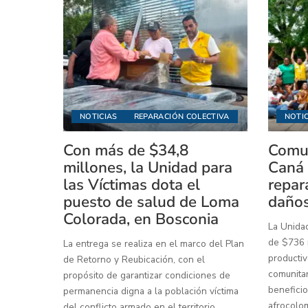
NOTICIAS
REPARACIÓN COLECTIVA
NOTIC
Con más de $34,8
Comun
millones, la Unidad para
Caná 
las Víctimas dota el
repar
puesto de salud de Loma
daños
Colorada, en Bosconia
La Unidad
de $736 m
La entrega se realiza en el marco del Plan
productiv
de Retorno y Reubicación, con el
comunitar
propósito de garantizar condiciones de
beneficio
permanencia digna a la población víctima
afrocolo
del conflicto armado en el territorio.