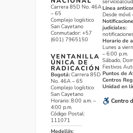
NACIONAL
servicioalci
Carrera 85D No. 46A
Línea antico
– 65
Desde móvil o
Complejo logístico
Notificacion
San Cayetano
judiciales:
Conmutador: +57
notificacione
(601) 7965150
Horario de a
Lunes a viern
– 6:00 p.m.
VENTANILLA
Sábado, Dom
ÚNICA DE
Festivos Aut
RADICACIÓN
Puntos de A
Bogotá:
Carrera 85D
Centros Reg
No. 46A – 65
Unidad en l
Complejo logístico
San Cayetano
Horario: 8:00 a.m. –
Centro d
4:00 p.m.
Código Postal:
111071
Medellín: