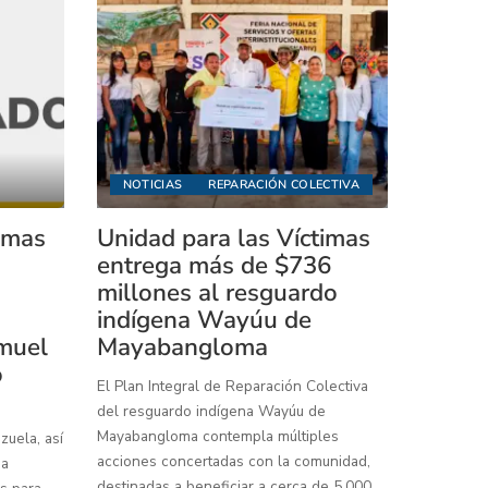
NOTICIAS
REPARACIÓN COLECTIVA
timas
Unidad para las Víctimas
entrega más de $736
millones al resguardo
indígena Wayúu de
muel
Mayabangloma
o
El Plan Integral de Reparación Colectiva
del resguardo indígena Wayúu de
Mayabangloma contempla múltiples
uela, así
acciones concertadas con la comunidad,
 a
destinadas a beneficiar a cerca de 5.000