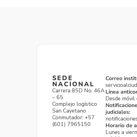
SEDE
Correo instit
NACIONAL
servicioalci
Carrera 85D No. 46A
Línea antico
– 65
Desde móvil o
Complejo logístico
Notificacion
San Cayetano
judiciales:
Conmutador: +57
notificacione
(601) 7965150
Horario de a
Lunes a viern