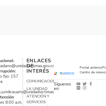
ENLACES
ucional:
DE
udadano@unidadvictimas.gov.co
Portal anterior
Po
INTERÉS
rrupción:
Centro de relevo
 fijo: 157
es
COMUNICACIONES
Síguenos
en:
LA UNIDAD
s.juridicauariv@unidadvictimas.gov.co
ATENCIÓN Y
tención
es 8:00 a.m.
SERVICIOS