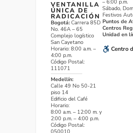
– 6:00 p.m.
VENTANILLA
Sábado, Dom
ÚNICA DE
Festivos Aut
RADICACIÓN
Puntos de A
Bogotá:
Carrera 85D
Centros Reg
No. 46A – 65
Unidad en l
Complejo logístico
San Cayetano
Horario: 8:00 a.m. –
Centro d
4:00 p.m.
Código Postal:
111071
Medellín:
Calle 49 No 50-21
piso 14
Edificio del Café
Horario:
8:00 a.m. – 12:00 m. y
2:00 p.m. – 4:00 p.m.
Código Postal:
050010