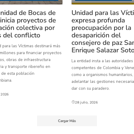
idad de Bocas de
Unidad para las Víc
inicia proyectos de
expresa profunda
ación colectiva por
preocupación por la
 del conflicto
desaparición del
consejero de paz Sa
 para las Víctimas destinará más
Enrique Salazar Sot
illones para financiar proyectos
os, obras de infraestructura
La entidad insta a las autoridades
ia y transporte ribereño en
competentes de Colombia y Venez
 de esta población
como a organismos humanitarios,
mbiana.
adelantar las gestiones necesaria
dar con su paradero.
, 2026
28 julio, 2026
Cargar Más