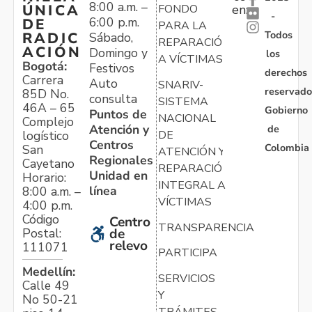
8:00 a.m. –
ÚNICA
FONDO
en:
-
6:00 p.m.
DE
PARA LA
Todos
RADIC
Sábado,
REPARACIÓN
ACIÓN
Domingo y
los
A VÍCTIMAS
Bogotá:
Festivos
derechos
Carrera
Auto
SNARIV-
reservado
85D No.
consulta
SISTEMA
46A – 65
Gobierno
Puntos de
NACIONAL
Complejo
Atención y
de
logístico
DE
Centros
Colombia
San
ATENCIÓN Y
Regionales
Cayetano
REPARACIÓN
Unidad en
Horario:
INTEGRAL A
línea
8:00 a.m. –
VÍCTIMAS
4:00 p.m.
Código
Centro
TRANSPARENCIA
Postal:
de
relevo
111071
PARTICIPA
Medellín:
SERVICIOS
Calle 49
Y
No 50-21