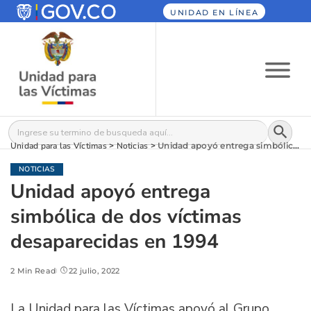
UNIDAD EN LÍNEA
Botón
Buscar:
Unidad para las Víctimas
>
Noticias
>
Unidad apoyó entrega simbólica de dos víctimas desaparecidas en 1994
NOTICIAS
Unidad apoyó entrega
simbólica de dos víctimas
desaparecidas en 1994
2 Min Read
22 julio, 2022
La Unidad para las Víctimas apoyó al Grupo