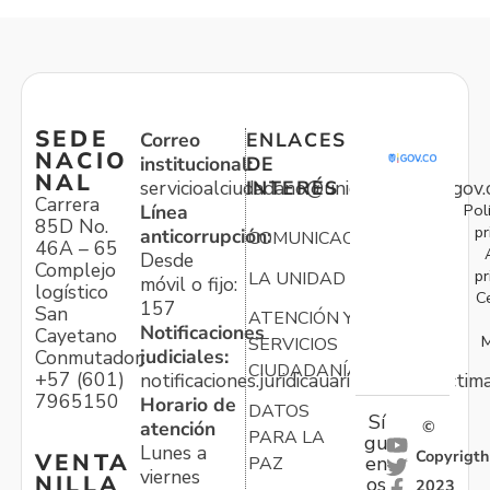
SEDE
Correo
ENLACES
NACIO
institucional:
DE
NAL
servicioalciudadano@unidadvictimas.gov.
INTERÉS
Carrera
Pol
Línea
85D No.
pr
anticorrupción:
COMUNICACIONES
46A – 65
Desde
Complejo
pr
LA UNIDAD
móvil o fijo:
logístico
C
157
San
ATENCIÓN Y
Notificaciones
Cayetano
M
SERVICIOS
judiciales:
Conmutador:
CIUDADANÍA
+57 (601)
notificaciones.juridicauariv@unidadvictim
7965150
Horario de
DATOS
Sí
atención
©
PARA LA
gu
Lunes a
Copyrigth
VENTA
en
PAZ
viernes
NILLA
os
2023