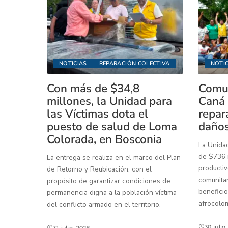
NOTICIAS
REPARACIÓN COLECTIVA
NOTIC
Con más de $34,8
Comun
millones, la Unidad para
Caná 
las Víctimas dota el
repar
puesto de salud de Loma
daños
Colorada, en Bosconia
La Unidad
de $736 m
La entrega se realiza en el marco del Plan
productiv
de Retorno y Reubicación, con el
comunitar
propósito de garantizar condiciones de
beneficio
permanencia digna a la población víctima
afrocolo
del conflicto armado en el territorio.
30 julio
31 julio, 2026