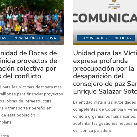
IAS
REPARACIÓN COLECTIVA
COMUNICADOS
NOTICIAS
idad de Bocas de
Unidad para las Víc
inicia proyectos de
expresa profunda
ación colectiva por
preocupación por la
 del conflicto
desaparición del
consejero de paz Sa
 para las Víctimas destinará más
Enrique Salazar Sot
illones para financiar proyectos
os, obras de infraestructura
La entidad insta a las autoridades
ia y transporte ribereño en
competentes de Colombia y Venez
 de esta población
como a organismos humanitarios,
mbiana.
adelantar las gestiones necesaria
dar con su paradero.
, 2026