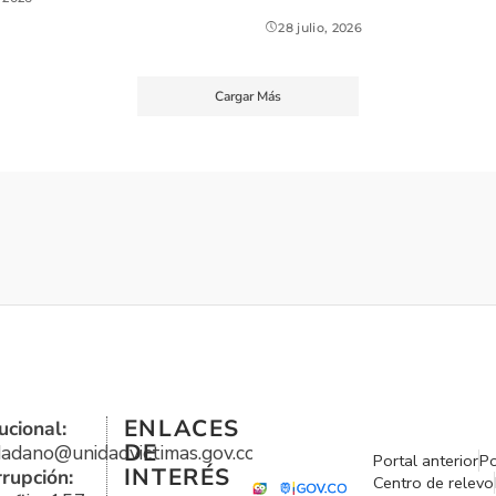
28 julio, 2026
Cargar Más
ENLACES
ucional:
DE
udadano@unidadvictimas.gov.co
Portal anterior
Po
INTERÉS
rrupción:
Centro de relevo