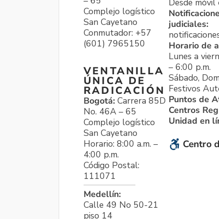
– 65
Desde móvil o
Complejo logístico
Notificacion
San Cayetano
judiciales:
Conmutador: +57
notificacione
(601) 7965150
Horario de a
Lunes a viern
– 6:00 p.m.
VENTANILLA
Sábado, Dom
ÚNICA DE
Festivos Aut
RADICACIÓN
Puntos de A
Bogotá:
Carrera 85D
Centros Reg
No. 46A – 65
Unidad en l
Complejo logístico
San Cayetano
Horario: 8:00 a.m. –
Centro d
4:00 p.m.
Código Postal:
111071
Medellín:
Calle 49 No 50-21
piso 14