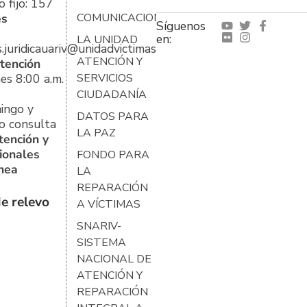
 fijo: 157
es
COMUNICACIONES
Síguenos
en:
LA UNIDAD
s.juridicauariv@unidadvictimas.gov.co
ATENCIÓN Y
tención
es 8:00 a.m.
SERVICIOS
CIUDADANÍA
ingo y
DATOS PARA
o consulta
LA PAZ
tención y
ionales
FONDO PARA
ínea
LA
REPARACIÓN
e relevo
A VÍCTIMAS
SNARIV-
SISTEMA
NACIONAL DE
ATENCIÓN Y
REPARACIÓN