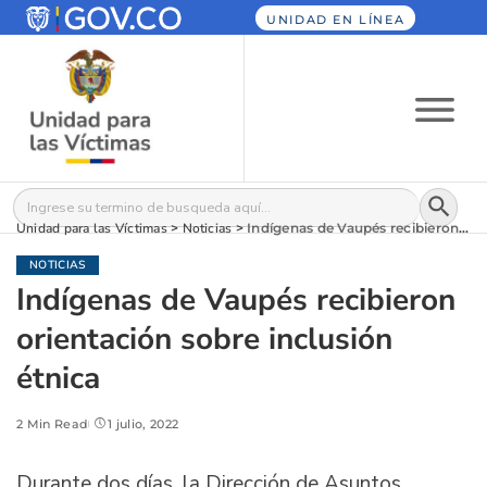
UNIDAD EN LÍNEA
Botón
Buscar:
Unidad para las Víctimas
>
Noticias
>
Indígenas de Vaupés recibieron orientación sobre inclusión étnica
NOTICIAS
Indígenas de Vaupés recibieron
orientación sobre inclusión
étnica
2 Min Read
1 julio, 2022
Durante dos días, la Dirección de Asuntos