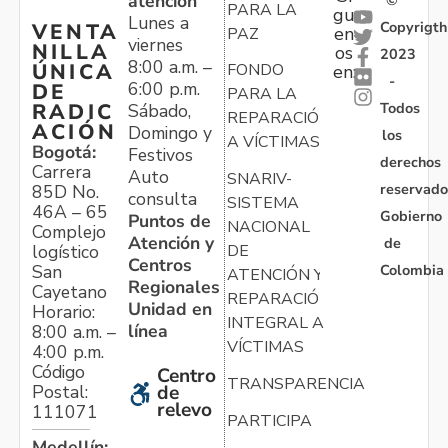
atención
PARA LA
gu
Lunes a
Copyrigth
VENTA
en
PAZ
viernes
NILLA
os
2023
8:00 a.m. –
ÚNICA
FONDO
en:
-
6:00 p.m.
DE
PARA LA
Todos
RADIC
Sábado,
REPARACIÓN
ACIÓN
Domingo y
los
A VÍCTIMAS
Bogotá:
Festivos
derechos
Carrera
Auto
SNARIV-
reservado
85D No.
consulta
SISTEMA
46A – 65
Gobierno
Puntos de
NACIONAL
Complejo
Atención y
de
logístico
DE
Centros
Colombia
San
ATENCIÓN Y
Regionales
Cayetano
REPARACIÓN
Unidad en
Horario:
INTEGRAL A
línea
8:00 a.m. –
VÍCTIMAS
4:00 p.m.
Código
Centro
TRANSPARENCIA
Postal:
de
relevo
111071
PARTICIPA
Medellín: