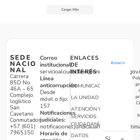
Cargar Más
SEDE
Correo
ENLACES
NACIO
institucional:
DE
NAL
servicioalciudadano@unidadvictimas.gov.
INTERÉS
Carrera
Pol
Línea
85D No.
pr
anticorrupción:
COMUNICACIONES
46A – 65
Desde
Complejo
pr
LA UNIDAD
móvil o fijo:
logístico
C
157
San
ATENCIÓN Y
Notificaciones
Cayetano
M
SERVICIOS
judiciales:
Conmutador:
CIUDADANÍA
+57 (601)
notificaciones.juridicauariv@unidadvictim
7965150
Horario de
DATOS
Sí
©