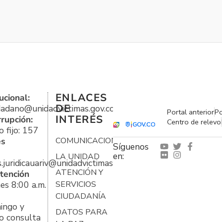
ENLACES
ucional:
DE
udadano@unidadvictimas.gov.co
Portal anterior
Po
INTERÉS
rrupción:
Centro de relevo
 fijo: 157
es
COMUNICACIONES
Síguenos
en:
LA UNIDAD
s.juridicauariv@unidadvictimas.gov.co
ATENCIÓN Y
tención
es 8:00 a.m.
SERVICIOS
CIUDADANÍA
ingo y
DATOS PARA
o consulta