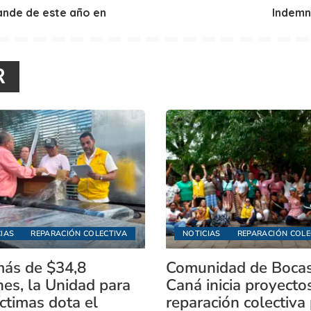
ande de este año en
Indemn
R
IAS
REPARACIÓN COLECTIVA
NOTICIAS
REPARACIÓN COLE
ás de $34,8
Comunidad de Boca
nes, la Unidad para
Caná inicia proyecto
íctimas dota el
reparación colectiva