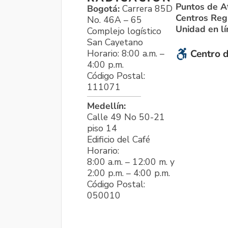
Puntos de A
Bogotá:
Carrera 85D
Centros Reg
No. 46A – 65
Unidad en l
Complejo logístico
San Cayetano
Horario: 8:00 a.m. –
Centro d
4:00 p.m.
Código Postal:
111071
Medellín:
Calle 49 No 50-21
piso 14
Edificio del Café
Horario:
8:00 a.m. – 12:00 m. y
2:00 p.m. – 4:00 p.m.
Código Postal:
050010