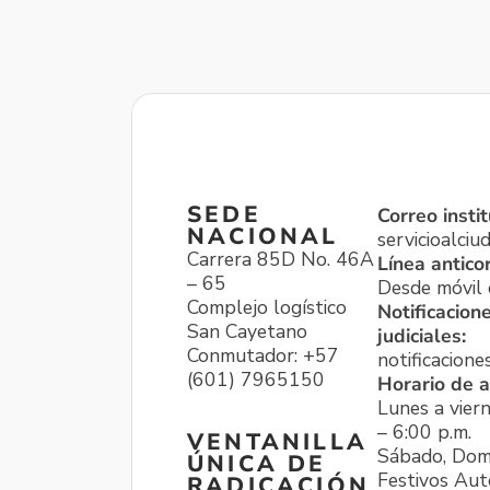
SEDE
Correo instit
NACIONAL
servicioalci
Carrera 85D No. 46A
Línea antico
– 65
Desde móvil o
Complejo logístico
Notificacion
San Cayetano
judiciales:
Conmutador: +57
notificacione
(601) 7965150
Horario de a
Lunes a viern
– 6:00 p.m.
VENTANILLA
Sábado, Dom
ÚNICA DE
Festivos Aut
RADICACIÓN