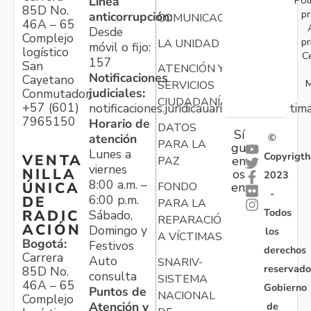
Línea
85D No.
pr
anticorrupción:
COMUNICACIONES
46A – 65
Desde
Complejo
pr
LA UNIDAD
móvil o fijo:
logístico
C
157
San
ATENCIÓN Y
Notificaciones
Cayetano
M
SERVICIOS
judiciales:
Conmutador:
CIUDADANÍA
+57 (601)
notificaciones.juridicauariv@unidadvictim
7965150
Horario de
DATOS
Sí
atención
©
PARA LA
gu
Lunes a
Copyrigth
VENTA
en
PAZ
viernes
NILLA
os
2023
8:00 a.m. –
ÚNICA
FONDO
en:
-
6:00 p.m.
DE
PARA LA
Todos
RADIC
Sábado,
REPARACIÓN
ACIÓN
Domingo y
los
A VÍCTIMAS
Bogotá:
Festivos
derechos
Carrera
Auto
SNARIV-
reservado
85D No.
consulta
SISTEMA
46A – 65
Gobierno
Puntos de
NACIONAL
Complejo
Atención y
de