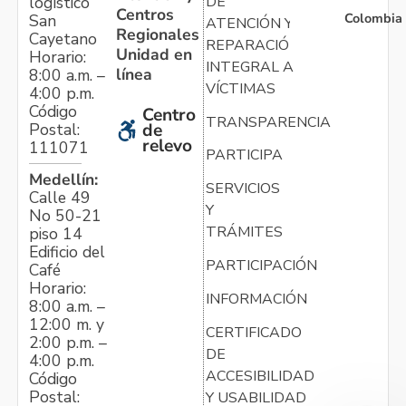
logístico
DE
Centros
Colombia
San
ATENCIÓN Y
Regionales
Cayetano
REPARACIÓN
Unidad en
Horario:
INTEGRAL A
línea
8:00 a.m. –
VÍCTIMAS
4:00 p.m.
Código
Centro
TRANSPARENCIA
Postal:
de
relevo
111071
PARTICIPA
Medellín:
SERVICIOS
Calle 49
Y
No 50-21
TRÁMITES
piso 14
Edificio del
PARTICIPACIÓN
Café
Horario:
INFORMACIÓN
8:00 a.m. –
12:00 m. y
CERTIFICADO
2:00 p.m. –
DE
4:00 p.m.
ACCESIBILIDAD
Código
Postal:
Y USABILIDAD