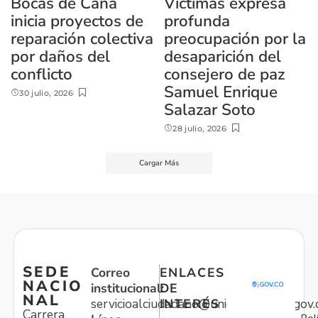
Bocas de Caná
Víctimas expresa
inicia proyectos de
profunda
reparación colectiva
preocupación por la
por daños del
desaparición del
conflicto
consejero de paz
Samuel Enrique
30 julio, 2026
Salazar Soto
28 julio, 2026
Cargar Más
SEDE
Correo
ENLACES
NACIO
institucional:
DE
NAL
servicioalciudadano@unidadvictimas.gov.
INTERÉS
Carrera
Pol