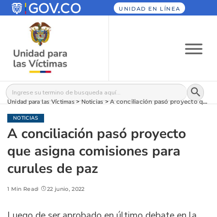
UNIDAD EN LÍNEA
Botón
Buscar:
Unidad para las Víctimas
>
Noticias
>
A conciliación pasó proyecto que asigna comisiones para curules de paz
NOTICIAS
A conciliación pasó proyecto
que asigna comisiones para
curules de paz
1 Min Read
22 junio, 2022
Luego de ser aprobado en último debate en la