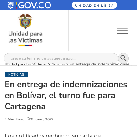
UNIDAD EN LÍNEA
Botón
Buscar:
Unidad para las Víctimas
>
Noticias
>
En entrega de indemnizaciones en Bolívar, el turno fue para Cartagena
NOTICIAS
En entrega de indemnizaciones
en Bolívar, el turno fue para
Cartagena
2 Min Read
21 junio, 2022
Los notificados recibieron su carta de