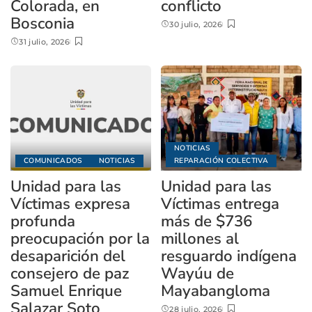
Colorada, en
conflicto
Bosconia
30 julio, 2026
31 julio, 2026
NOTICIAS
COMUNICADOS
NOTICIAS
REPARACIÓN COLECTIVA
Unidad para las
Unidad para las
Víctimas expresa
Víctimas entrega
profunda
más de $736
preocupación por la
millones al
desaparición del
resguardo indígena
consejero de paz
Wayúu de
Samuel Enrique
Mayabangloma
Salazar Soto
28 julio, 2026