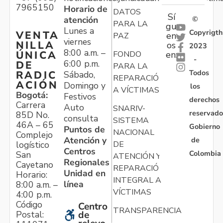
7965150
Horario de
DATOS
Sí
atención
©
PARA LA
gu
Lunes a
Copyrigth
VENTA
en
PAZ
viernes
NILLA
os
2023
8:00 a.m. –
ÚNICA
FONDO
en:
-
6:00 p.m.
DE
PARA LA
Todos
RADIC
Sábado,
REPARACIÓN
ACIÓN
Domingo y
los
A VÍCTIMAS
Bogotá:
Festivos
derechos
Carrera
Auto
SNARIV-
reservado
85D No.
consulta
SISTEMA
46A – 65
Gobierno
Puntos de
NACIONAL
Complejo
Atención y
de
logístico
DE
Centros
Colombia
San
ATENCIÓN Y
Regionales
Cayetano
REPARACIÓN
Unidad en
Horario:
INTEGRAL A
línea
8:00 a.m. –
VÍCTIMAS
4:00 p.m.
Código
Centro
TRANSPARENCIA
Postal:
de