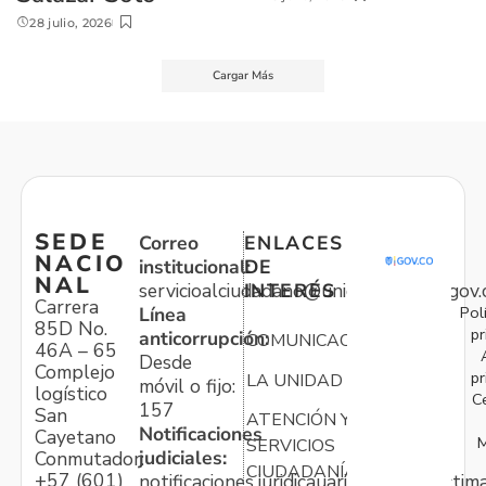
28 julio, 2026
Cargar Más
SEDE
Correo
ENLACES
NACIO
institucional:
DE
NAL
servicioalciudadano@unidadvictimas.gov.
INTERÉS
Carrera
Pol
Línea
85D No.
pr
anticorrupción:
COMUNICACIONES
46A – 65
Desde
Complejo
pr
LA UNIDAD
móvil o fijo:
logístico
C
157
San
ATENCIÓN Y
Notificaciones
Cayetano
M
SERVICIOS
judiciales:
Conmutador:
CIUDADANÍA
+57 (601)
notificaciones.juridicauariv@unidadvictim