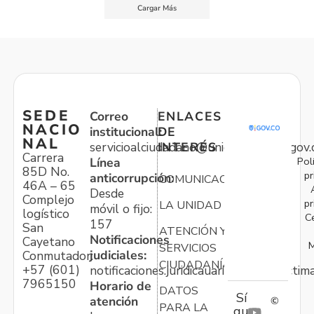
Cargar Más
SEDE
Correo
ENLACES
NACIO
institucional:
DE
NAL
servicioalciudadano@unidadvictimas.gov.
INTERÉS
Carrera
Pol
Línea
85D No.
pr
anticorrupción:
COMUNICACIONES
46A – 65
Desde
Complejo
pr
LA UNIDAD
móvil o fijo:
logístico
C
157
San
ATENCIÓN Y
Notificaciones
Cayetano
M
SERVICIOS
judiciales:
Conmutador:
CIUDADANÍA
+57 (601)
notificaciones.juridicauariv@unidadvictim
7965150
Horario de
DATOS
Sí
atención
©
PARA LA
gu