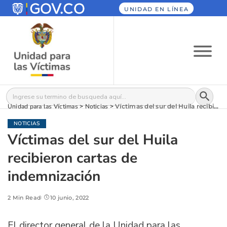
UNIDAD EN LÍNEA
Botón
Buscar:
Unidad para las Víctimas
>
Noticias
>
Víctimas del sur del Huila recibieron cartas de indemnización
NOTICIAS
Víctimas del sur del Huila
recibieron cartas de
indemnización
2 Min Read
10 junio, 2022
El director general de la Unidad para las