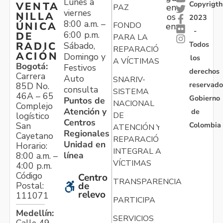
Lunes a
Copyrigth
VENTA
en
PAZ
viernes
NILLA
os
2023
8:00 a.m. –
ÚNICA
FONDO
en:
-
6:00 p.m.
DE
PARA LA
Todos
RADIC
Sábado,
REPARACIÓN
ACIÓN
Domingo y
los
A VÍCTIMAS
Bogotá:
Festivos
derechos
Carrera
Auto
SNARIV-
reservado
85D No.
consulta
SISTEMA
46A – 65
Gobierno
Puntos de
NACIONAL
Complejo
Atención y
de
logístico
DE
Centros
Colombia
San
ATENCIÓN Y
Regionales
Cayetano
REPARACIÓN
Unidad en
Horario:
INTEGRAL A
línea
8:00 a.m. –
VÍCTIMAS
4:00 p.m.
Código
Centro
TRANSPARENCIA
Postal:
de
relevo
111071
PARTICIPA
Medellín:
SERVICIOS