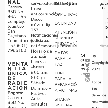
NAL
servicioalciudadano@unidadvictimas.gov.
INTERÉS
Carrera
Pol
Línea
85D No.
pr
anticorrupción:
COMUNICACIONES
46A – 65
Desde
Complejo
pr
LA UNIDAD
móvil o fijo:
logístico
C
157
San
ATENCIÓN Y
Notificaciones
Cayetano
M
SERVICIOS
judiciales:
Conmutador:
CIUDADANÍA
+57 (601)
notificaciones.juridicauariv@unidadvictim
7965150
Horario de
DATOS
Sí
atención
©
PARA LA
gu
Lunes a
Copyrigth
VENTA
en
PAZ
viernes
NILLA
os
2023
8:00 a.m. –
ÚNICA
FONDO
en:
-
6:00 p.m.
DE
PARA LA
Todos
RADIC
Sábado,
REPARACIÓN
ACIÓN
Domingo y
los
A VÍCTIMAS
Bogotá:
Festivos
derechos
Carrera
Auto
SNARIV-
reservado
85D No.
consulta
SISTEMA
46A – 65