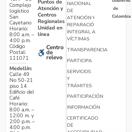
Gobierno
Puntos de
NACIONAL
Complejo
Atención y
de
logístico
DE
Centros
Colombia
San
ATENCIÓN Y
Regionales
Cayetano
REPARACIÓN
Unidad en
Horario:
INTEGRAL A
línea
8:00 a.m. –
VÍCTIMAS
4:00 p.m.
Código
Centro
TRANSPARENCIA
Postal:
de
relevo
111071
PARTICIPA
Medellín:
SERVICIOS
Calle 49
Y
No 50-21
TRÁMITES
piso 14
Edificio del
PARTICIPACIÓN
Café
Horario:
INFORMACIÓN
8:00 a.m. –
12:00 m. y
CERTIFICADO
2:00 p.m. –
DE
4:00 p.m.