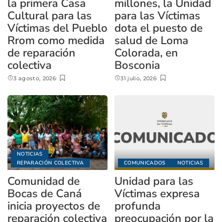
la primera Casa
millones, la Unidad
Cultural para las
para las Víctimas
Víctimas del Pueblo
dota el puesto de
Rrom como medida
salud de Loma
de reparación
Colorada, en
colectiva
Bosconia
3 agosto, 2026
31 julio, 2026
NOTICIAS
REPARACIÓN COLECTIVA
COMUNICADOS
NOTICIAS
Comunidad de
Unidad para las
Bocas de Caná
Víctimas expresa
inicia proyectos de
profunda
reparación colectiva
preocupación por la