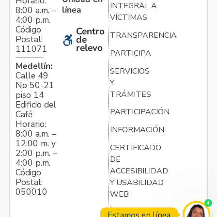
Horario:
INTEGRAL A
línea
8:00 a.m. –
VÍCTIMAS
4:00 p.m.
Código
Centro
TRANSPARENCIA
Postal:
de
relevo
111071
PARTICIPA
Medellín:
SERVICIOS
Calle 49
Y
No 50-21
TRÁMITES
piso 14
Edificio del
PARTICIPACIÓN
Café
Horario:
INFORMACIÓN
8:00 a.m. –
12:00 m. y
CERTIFICADO
2:00 p.m. –
DE
4:00 p.m.
ACCESIBILIDAD
Código
Postal:
Y USABILIDAD
050010
WEB
4
Estamos en línea