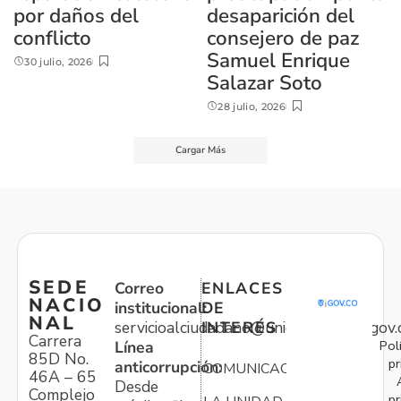
por daños del
desaparición del
conflicto
consejero de paz
Samuel Enrique
30 julio, 2026
Salazar Soto
28 julio, 2026
Cargar Más
SEDE
Correo
ENLACES
NACIO
institucional:
DE
NAL
servicioalciudadano@unidadvictimas.gov.
INTERÉS
Carrera
Pol
Línea
85D No.
pr
anticorrupción:
COMUNICACIONES
46A – 65
Desde
Complejo
pr