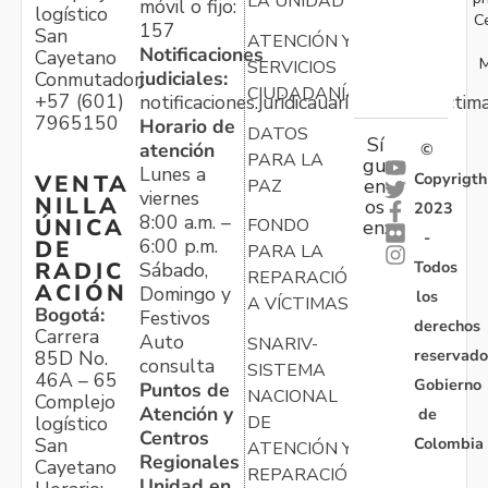
LA UNIDAD
móvil o fijo:
logístico
C
157
San
ATENCIÓN Y
Notificaciones
Cayetano
M
SERVICIOS
judiciales:
Conmutador:
CIUDADANÍA
+57 (601)
notificaciones.juridicauariv@unidadvictim
7965150
Horario de
DATOS
Sí
atención
©
PARA LA
gu
Lunes a
Copyrigth
VENTA
en
PAZ
viernes
NILLA
os
2023
8:00 a.m. –
ÚNICA
FONDO
en:
-
6:00 p.m.
DE
PARA LA
Todos
RADIC
Sábado,
REPARACIÓN
ACIÓN
Domingo y
los
A VÍCTIMAS
Bogotá:
Festivos
derechos
Carrera
Auto
SNARIV-
reservado
85D No.
consulta
SISTEMA
46A – 65
Gobierno
Puntos de
NACIONAL
Complejo
Atención y
de
logístico
DE
Centros
Colombia
San
ATENCIÓN Y
Regionales
Cayetano
REPARACIÓN
Unidad en