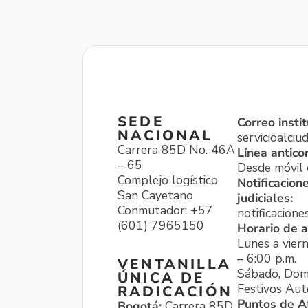
SEDE
Correo instit
NACIONAL
servicioalci
Carrera 85D No. 46A
Línea antico
– 65
Desde móvil o
Complejo logístico
Notificacion
San Cayetano
judiciales:
Conmutador: +57
notificacione
(601) 7965150
Horario de a
Lunes a viern
– 6:00 p.m.
VENTANILLA
Sábado, Dom
ÚNICA DE
Festivos Aut
RADICACIÓN
Puntos de A
Bogotá:
Carrera 85D