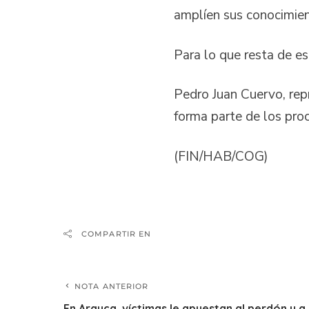
amplíen sus conocimie
Para lo que resta de e
Pedro Juan Cuervo, rep
forma parte de los pro
(FIN/HAB/COG)
COMPARTIR EN
NOTA ANTERIOR
En Arauca, víctimas le apuestan al perdón y a 