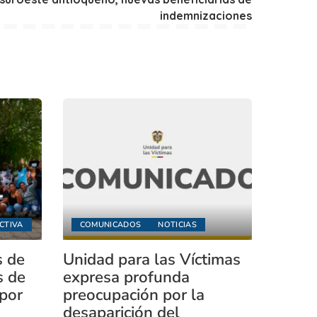
indemnizaciones
CTIVA
COMUNICADOS
NOTICIAS
s de
Unidad para las Víctimas
s de
expresa profunda
 por
preocupación por la
desaparición del