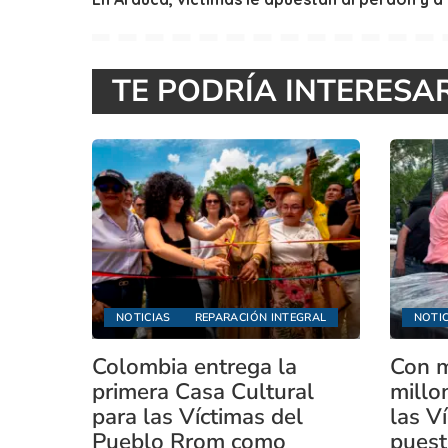
TE PODRÍA INTERESA
NOTICIAS
REPARACIÓN INTEGRAL
NOTIC
Colombia entrega la
Con m
primera Casa Cultural
millo
para las Víctimas del
las V
Pueblo Rrom como
puest