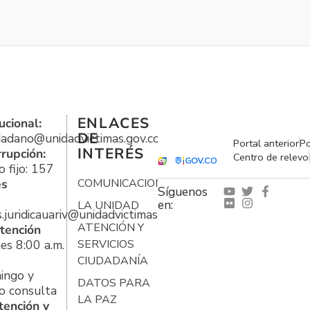
ENLACES
ucional:
DE
udadano@unidadvictimas.gov.co
Portal anterior
Po
INTERÉS
rrupción:
Centro de relevo
 fijo: 157
es
COMUNICACIONES
Síguenos
en:
LA UNIDAD
s.juridicauariv@unidadvictimas.gov.co
ATENCIÓN Y
tención
es 8:00 a.m.
SERVICIOS
CIUDADANÍA
ingo y
DATOS PARA
o consulta
LA PAZ
tención y