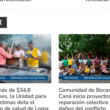
R
IAS
REPARACIÓN COLECTIVA
NOTICIAS
REPARACIÓN COLE
ás de $34,8
Comunidad de Boca
nes, la Unidad para
Caná inicia proyecto
íctimas dota el
reparación colectiva
o de salud de Loma
daños del conflicto