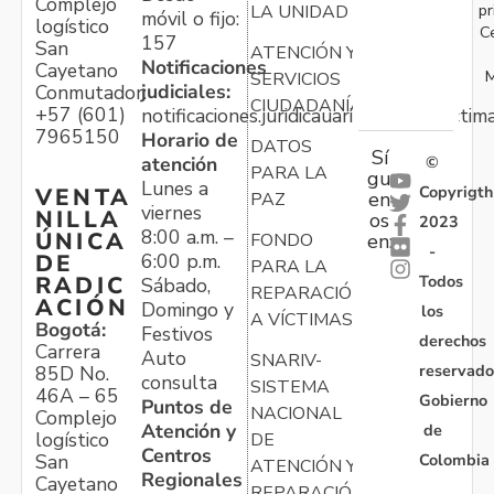
Complejo
pr
LA UNIDAD
móvil o fijo:
logístico
C
157
San
ATENCIÓN Y
Notificaciones
Cayetano
M
SERVICIOS
judiciales:
Conmutador:
CIUDADANÍA
+57 (601)
notificaciones.juridicauariv@unidadvictim
7965150
Horario de
DATOS
Sí
atención
©
PARA LA
gu
Lunes a
Copyrigth
VENTA
en
PAZ
viernes
NILLA
os
2023
8:00 a.m. –
ÚNICA
FONDO
en:
-
6:00 p.m.
DE
PARA LA
Todos
RADIC
Sábado,
REPARACIÓN
ACIÓN
Domingo y
los
A VÍCTIMAS
Bogotá:
Festivos
derechos
Carrera
Auto
SNARIV-
reservado
85D No.
consulta
SISTEMA
46A – 65
Gobierno
Puntos de
NACIONAL
Complejo
Atención y
de
logístico
DE
Centros
Colombia
San
ATENCIÓN Y
Regionales
Cayetano
REPARACIÓN