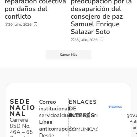
reparación colectiva
preocupación por la
por daños del
desaparición del
conflicto
consejero de paz
Samuel Enrique
30 julio, 2026
Salazar Soto
28 julio, 2026
Cargar Más
SEDE
Correo
ENLACES
NACIO
institucional:
DE
NAL
servicioalciudadano@unidadvictimas.gov.
INTERÉS
Carrera
Pol
Línea
85D No.
pr
anticorrupción:
COMUNICACIONES
46A – 65
Desde