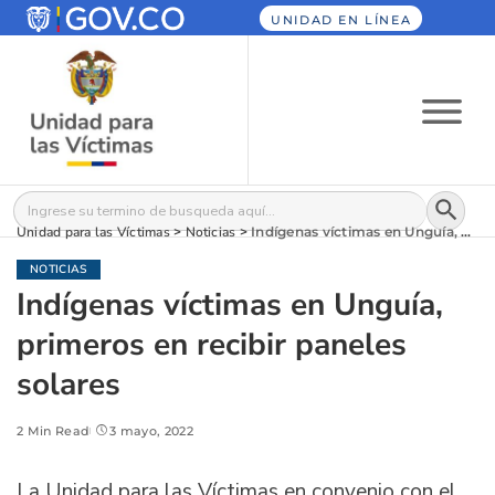
UNIDAD EN LÍNEA
Botón
Buscar:
Unidad para las Víctimas
>
Noticias
>
Indígenas víctimas en Unguía, primeros en recibir paneles solares
NOTICIAS
Indígenas víctimas en Unguía,
primeros en recibir paneles
solares
2 Min Read
3 mayo, 2022
La Unidad para las Víctimas en convenio con el