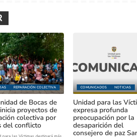
R
IAS
REPARACIÓN COLECTIVA
COMUNICADOS
NOTICIAS
idad de Bocas de
Unidad para las Víc
inicia proyectos de
expresa profunda
ación colectiva por
preocupación por la
 del conflicto
desaparición del
consejero de paz Sa
 para las Víctimas destinará más