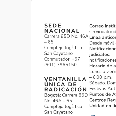
SEDE
Correo instit
NACIONAL
servicioalci
Carrera 85D No. 46A
Línea antico
– 65
Desde móvil o
Complejo logístico
Notificacion
San Cayetano
judiciales:
Conmutador: +57
notificacione
(601) 7965150
Horario de a
Lunes a viern
– 6:00 p.m.
VENTANILLA
Sábado, Dom
ÚNICA DE
Festivos Aut
RADICACIÓN
Puntos de A
Bogotá:
Carrera 85D
Centros Reg
No. 46A – 65
Unidad en l
Complejo logístico
San Cayetano