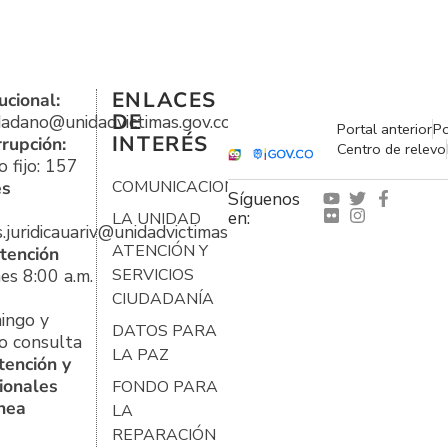
ENLACES
ucional:
DE
udadano@unidadvictimas.gov.co
Portal anterior
Po
INTERÉS
rrupción:
Centro de relevo
 fijo: 157
es
COMUNICACIONES
Síguenos
en:
LA UNIDAD
s.juridicauariv@unidadvictimas.gov.co
ATENCIÓN Y
tención
es 8:00 a.m.
SERVICIOS
CIUDADANÍA
ingo y
DATOS PARA
o consulta
LA PAZ
tención y
ionales
FONDO PARA
ínea
LA
REPARACIÓN