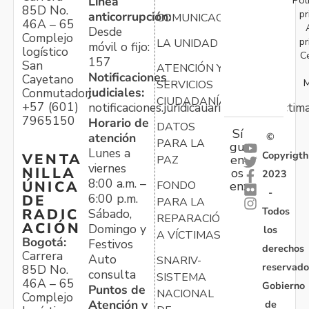
Línea
85D No.
pr
anticorrupción:
COMUNICACIONES
46A – 65
Desde
Complejo
pr
LA UNIDAD
móvil o fijo:
logístico
C
157
San
ATENCIÓN Y
Notificaciones
Cayetano
M
SERVICIOS
judiciales:
Conmutador:
CIUDADANÍA
+57 (601)
notificaciones.juridicauariv@unidadvictim
7965150
Horario de
DATOS
Sí
atención
©
PARA LA
gu
Lunes a
Copyrigth
VENTA
en
PAZ
viernes
NILLA
os
2023
8:00 a.m. –
ÚNICA
FONDO
en:
-
6:00 p.m.
DE
PARA LA
Todos
RADIC
Sábado,
REPARACIÓN
ACIÓN
Domingo y
los
A VÍCTIMAS
Bogotá:
Festivos
derechos
Carrera
Auto
SNARIV-
reservado
85D No.
consulta
SISTEMA
46A – 65
Gobierno
Puntos de
NACIONAL
Complejo
Atención y
de