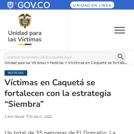
UNIDAD EN LÍNEA
Botón
Buscar:
Unidad para las Víctimas
>
Noticias
>
Víctimas en Caquetá se fortalecen con la estrategia “Siembra”
NOTICIAS
Víctimas en Caquetá se
fortalecen con la estrategia
“Siembra”
2 Min Read
21 abril, 2022
Un total de 35 personas de El Doncello, La