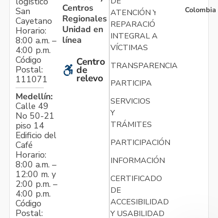
logístico
DE
Centros
Colombia
San
ATENCIÓN Y
Regionales
Cayetano
REPARACIÓN
Unidad en
Horario:
INTEGRAL A
línea
8:00 a.m. –
VÍCTIMAS
4:00 p.m.
Código
Centro
TRANSPARENCIA
Postal:
de
relevo
111071
PARTICIPA
Medellín:
SERVICIOS
Calle 49
Y
No 50-21
TRÁMITES
piso 14
Edificio del
PARTICIPACIÓN
Café
Horario:
INFORMACIÓN
8:00 a.m. –
12:00 m. y
CERTIFICADO
2:00 p.m. –
DE
4:00 p.m.
ACCESIBILIDAD
Código
Postal:
Y USABILIDAD