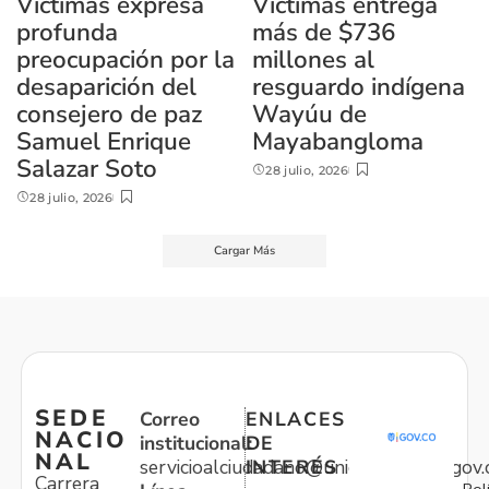
Víctimas expresa
Víctimas entrega
profunda
más de $736
preocupación por la
millones al
desaparición del
resguardo indígena
consejero de paz
Wayúu de
Samuel Enrique
Mayabangloma
Salazar Soto
28 julio, 2026
28 julio, 2026
Cargar Más
SEDE
Correo
ENLACES
NACIO
institucional:
DE
NAL
servicioalciudadano@unidadvictimas.gov.
INTERÉS
Carrera
Pol