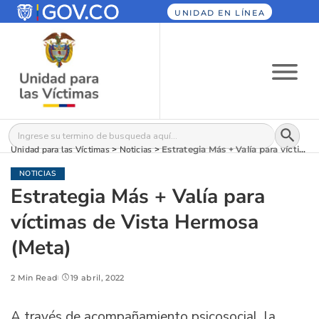
UNIDAD EN LÍNEA
Botón
Buscar:
Unidad para las Víctimas
>
Noticias
>
Estrategia Más + Valía para víctimas de Vista Hermosa (Meta)
NOTICIAS
Estrategia Más + Valía para
víctimas de Vista Hermosa
(Meta)
2 Min Read
19 abril, 2022
A través de acompañamiento psicosocial, la