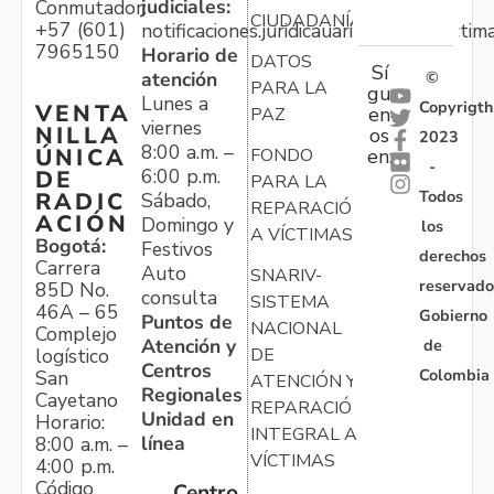
judiciales:
Conmutador:
CIUDADANÍA
+57 (601)
notificaciones.juridicauariv@unidadvictim
7965150
Horario de
DATOS
Sí
atención
©
PARA LA
gu
Lunes a
Copyrigth
VENTA
en
PAZ
viernes
NILLA
os
2023
8:00 a.m. –
ÚNICA
FONDO
en:
-
6:00 p.m.
DE
PARA LA
Todos
RADIC
Sábado,
REPARACIÓN
ACIÓN
Domingo y
los
A VÍCTIMAS
Bogotá:
Festivos
derechos
Carrera
Auto
SNARIV-
reservado
85D No.
consulta
SISTEMA
46A – 65
Gobierno
Puntos de
NACIONAL
Complejo
Atención y
de
logístico
DE
Centros
Colombia
San
ATENCIÓN Y
Regionales
Cayetano
REPARACIÓN
Unidad en
Horario:
INTEGRAL A
línea
8:00 a.m. –
VÍCTIMAS
4:00 p.m.
Código
Centro