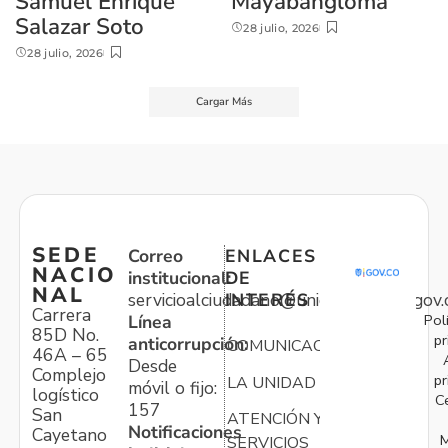
Samuel Enrique
Mayabangloma
Salazar Soto
28 julio, 2026
28 julio, 2026
Cargar Más
SEDE
Correo
ENLACES
NACIO
institucional:
DE
NAL
servicioalciudadano@unidadvictimas.gov.
INTERÉS
Carrera
Pol
Línea
85D No.
pr
anticorrupción:
COMUNICACIONES
46A – 65
Desde
Complejo
pr
LA UNIDAD
móvil o fijo:
logístico
C
157
San
ATENCIÓN Y
Notificaciones
Cayetano
M
SERVICIOS