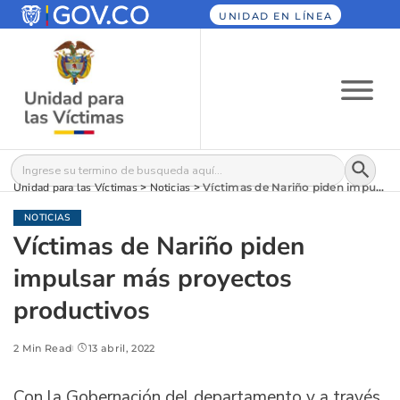
UNIDAD EN LÍNEA
Botón
Buscar:
Unidad para las Víctimas
>
Noticias
>
Víctimas de Nariño piden impulsar más proyectos productivos
NOTICIAS
Víctimas de Nariño piden
impulsar más proyectos
productivos
2 Min Read
13 abril, 2022
Con la Gobernación del departamento y a través