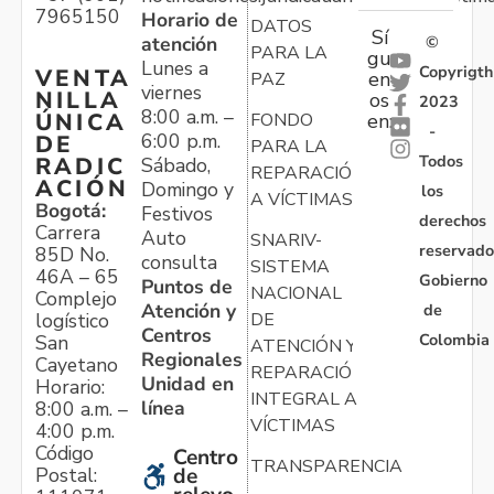
7965150
Horario de
DATOS
Sí
atención
©
PARA LA
gu
Lunes a
Copyrigth
VENTA
en
PAZ
viernes
NILLA
os
2023
8:00 a.m. –
ÚNICA
FONDO
en:
-
6:00 p.m.
DE
PARA LA
Todos
RADIC
Sábado,
REPARACIÓN
ACIÓN
Domingo y
los
A VÍCTIMAS
Bogotá:
Festivos
derechos
Carrera
Auto
SNARIV-
reservado
85D No.
consulta
SISTEMA
46A – 65
Gobierno
Puntos de
NACIONAL
Complejo
Atención y
de
logístico
DE
Centros
Colombia
San
ATENCIÓN Y
Regionales
Cayetano
REPARACIÓN
Unidad en
Horario:
INTEGRAL A
línea
8:00 a.m. –
VÍCTIMAS
4:00 p.m.
Código
Centro
TRANSPARENCIA
Postal:
de