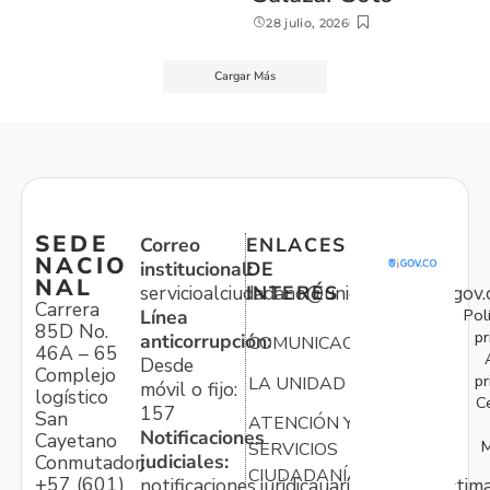
28 julio, 2026
Cargar Más
SEDE
Correo
ENLACES
NACIO
institucional:
DE
NAL
servicioalciudadano@unidadvictimas.gov.
INTERÉS
Carrera
Pol
Línea
85D No.
pr
anticorrupción:
COMUNICACIONES
46A – 65
Desde
Complejo
pr
LA UNIDAD
móvil o fijo:
logístico
C
157
San
ATENCIÓN Y
Notificaciones
Cayetano
M
SERVICIOS
judiciales:
Conmutador:
CIUDADANÍA
+57 (601)
notificaciones.juridicauariv@unidadvictim