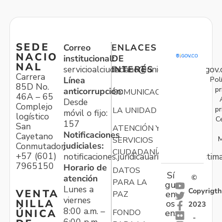
SEDE
Correo
ENLACES
NACIO
institucional:
DE
NAL
servicioalciudadano@unidadvictimas.gov.
INTERÉS
Carrera
Pol
Línea
85D No.
pr
anticorrupción:
COMUNICACIONES
46A – 65
Desde
Complejo
pr
LA UNIDAD
móvil o fijo:
logístico
C
157
San
ATENCIÓN Y
Notificaciones
Cayetano
M
SERVICIOS
judiciales:
Conmutador:
CIUDADANÍA
+57 (601)
notificaciones.juridicauariv@unidadvictim
7965150
Horario de
DATOS
Sí
atención
©
PARA LA
gu
Lunes a
Copyrigth
VENTA
en
PAZ
viernes
NILLA
os
2023
8:00 a.m. –
ÚNICA
FONDO
en:
-