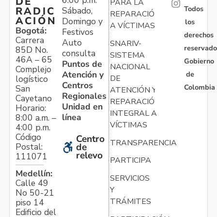
6:00 p.m.
DE
PARA LA
Todos
RADIC
Sábado,
REPARACIÓN
ACIÓN
Domingo y
los
A VÍCTIMAS
Bogotá:
Festivos
derechos
Carrera
Auto
SNARIV-
reservado
85D No.
consulta
SISTEMA
46A – 65
Gobierno
Puntos de
NACIONAL
Complejo
Atención y
de
logístico
DE
Centros
Colombia
San
ATENCIÓN Y
Regionales
Cayetano
REPARACIÓN
Unidad en
Horario:
INTEGRAL A
línea
8:00 a.m. –
VÍCTIMAS
4:00 p.m.
Código
Centro
TRANSPARENCIA
Postal:
de
relevo
111071
PARTICIPA
Medellín:
SERVICIOS
Calle 49
Y
No 50-21
TRÁMITES
piso 14
Edificio del