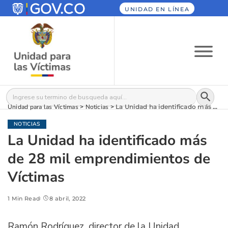
UNIDAD EN LÍNEA
Botón
Buscar:
Unidad para las Víctimas
>
Noticias
>
La Unidad ha identificado más de 28 mil emprendimientos de Víctimas
NOTICIAS
La Unidad ha identificado más
de 28 mil emprendimientos de
Víctimas
1 Min Read
8 abril, 2022
Ramón Rodríguez, director de la Unidad,