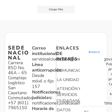
Cargar Más
SEDE
Correo
ENLACES
NACIO
institucional:
DE
NAL
servicioalciudadano@unidadvictimas.gov.
INTERÉS
Carrera
Pol
Línea
85D No.
pr
anticorrupción:
COMUNICACIONES
46A – 65
Desde
Complejo
pr
LA UNIDAD
móvil o fijo:
logístico
C
157
San
ATENCIÓN Y
Notificaciones
Cayetano
M
SERVICIOS
judiciales:
Conmutador:
CIUDADANÍA
+57 (601)
notificaciones.juridicauariv@unidadvictim
7965150
Horario de
DATOS