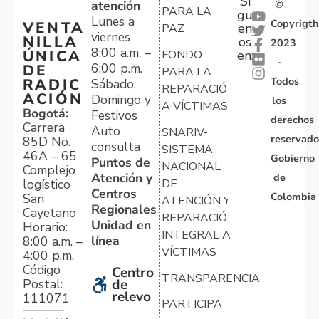
Sí
atención
©
PARA LA
gu
Lunes a
Copyrigth
VENTA
en
PAZ
viernes
NILLA
os
2023
8:00 a.m. –
ÚNICA
FONDO
en:
-
6:00 p.m.
DE
PARA LA
Todos
RADIC
Sábado,
REPARACIÓN
ACIÓN
Domingo y
los
A VÍCTIMAS
Bogotá:
Festivos
derechos
Carrera
Auto
SNARIV-
reservado
85D No.
consulta
SISTEMA
46A – 65
Gobierno
Puntos de
NACIONAL
Complejo
Atención y
de
logístico
DE
Centros
Colombia
San
ATENCIÓN Y
Regionales
Cayetano
REPARACIÓN
Unidad en
Horario:
INTEGRAL A
línea
8:00 a.m. –
VÍCTIMAS
4:00 p.m.
Código
Centro
TRANSPARENCIA
Postal:
de
relevo
111071
PARTICIPA