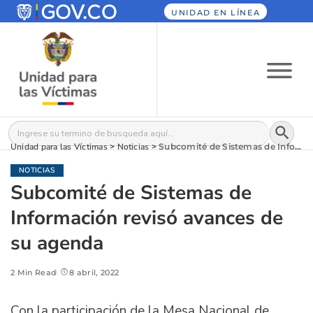
UNIDAD EN LÍNEA
Botón
Buscar:
Unidad para las Víctimas
>
Noticias
>
Subcomité de Sistemas de Información revisó avances de su agenda
NOTICIAS
Subcomité de Sistemas de
Información revisó avances de
su agenda
2 Min Read
8 abril, 2022
Con la participación de la Mesa Nacional de