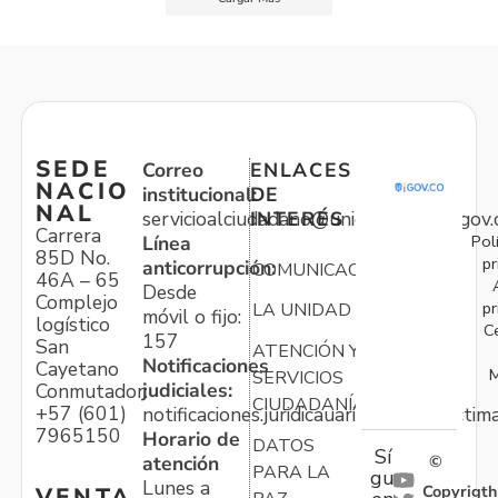
SEDE
Correo
ENLACES
NACIO
institucional:
DE
NAL
servicioalciudadano@unidadvictimas.gov.
INTERÉS
Carrera
Pol
Línea
85D No.
pr
anticorrupción:
COMUNICACIONES
46A – 65
Desde
Complejo
pr
LA UNIDAD
móvil o fijo:
logístico
C
157
San
ATENCIÓN Y
Notificaciones
Cayetano
M
SERVICIOS
judiciales:
Conmutador:
CIUDADANÍA
+57 (601)
notificaciones.juridicauariv@unidadvictim
7965150
Horario de
DATOS
Sí
atención
©
PARA LA
gu
Lunes a
Copyrigth
VENTA