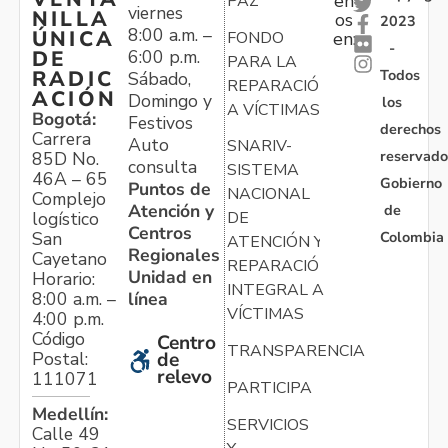
en
PAZ
viernes
NILLA
os
2023
8:00 a.m. –
ÚNICA
FONDO
en:
-
6:00 p.m.
DE
PARA LA
Todos
RADIC
Sábado,
REPARACIÓN
ACIÓN
Domingo y
los
A VÍCTIMAS
Bogotá:
Festivos
derechos
Carrera
Auto
SNARIV-
reservado
85D No.
consulta
SISTEMA
46A – 65
Gobierno
Puntos de
NACIONAL
Complejo
Atención y
de
logístico
DE
Centros
Colombia
San
ATENCIÓN Y
Regionales
Cayetano
REPARACIÓN
Unidad en
Horario:
INTEGRAL A
línea
8:00 a.m. –
VÍCTIMAS
4:00 p.m.
Código
Centro
TRANSPARENCIA
Postal:
de
relevo
111071
PARTICIPA
Medellín:
SERVICIOS
Calle 49