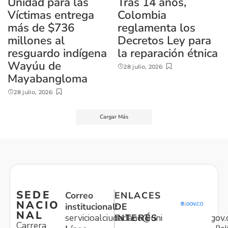
Unidad para las
Tras 14 años,
Víctimas entrega
Colombia
más de $736
reglamenta los
millones al
Decretos Ley para
resguardo indígena
la reparación étnica
Wayúu de
28 julio, 2026
Mayabangloma
28 julio, 2026
Cargar Más
SEDE
Correo
ENLACES
NACIO
institucional:
DE
NAL
servicioalciudadano@unidadvictimas.gov.
INTERÉS
Carrera
Pol