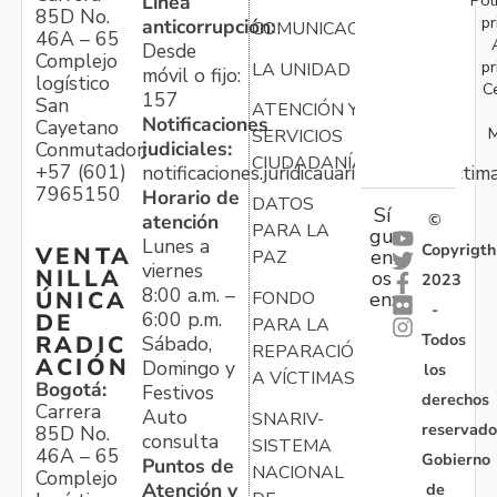
Línea
85D No.
pr
anticorrupción:
COMUNICACIONES
46A – 65
Desde
Complejo
pr
LA UNIDAD
móvil o fijo:
logístico
C
157
San
ATENCIÓN Y
Notificaciones
Cayetano
M
SERVICIOS
judiciales:
Conmutador:
CIUDADANÍA
+57 (601)
notificaciones.juridicauariv@unidadvictim
7965150
Horario de
DATOS
Sí
atención
©
PARA LA
gu
Lunes a
Copyrigth
VENTA
en
PAZ
viernes
NILLA
os
2023
8:00 a.m. –
ÚNICA
FONDO
en:
-
6:00 p.m.
DE
PARA LA
Todos
RADIC
Sábado,
REPARACIÓN
ACIÓN
Domingo y
los
A VÍCTIMAS
Bogotá:
Festivos
derechos
Carrera
Auto
SNARIV-
reservado
85D No.
consulta
SISTEMA
46A – 65
Gobierno
Puntos de
NACIONAL
Complejo
Atención y
de