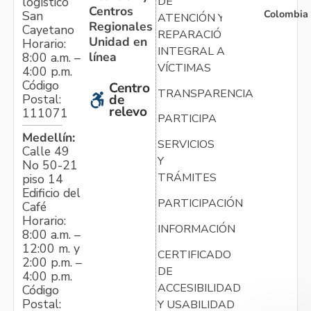
logístico
DE
Centros
Colombia
San
ATENCIÓN Y
Regionales
Cayetano
REPARACIÓN
Unidad en
Horario:
INTEGRAL A
línea
8:00 a.m. –
VÍCTIMAS
4:00 p.m.
Código
Centro
TRANSPARENCIA
Postal:
de
relevo
111071
PARTICIPA
Medellín:
SERVICIOS
Calle 49
Y
No 50-21
TRÁMITES
piso 14
Edificio del
PARTICIPACIÓN
Café
Horario:
INFORMACIÓN
8:00 a.m. –
12:00 m. y
CERTIFICADO
2:00 p.m. –
DE
4:00 p.m.
ACCESIBILIDAD
Código
Postal:
Y USABILIDAD