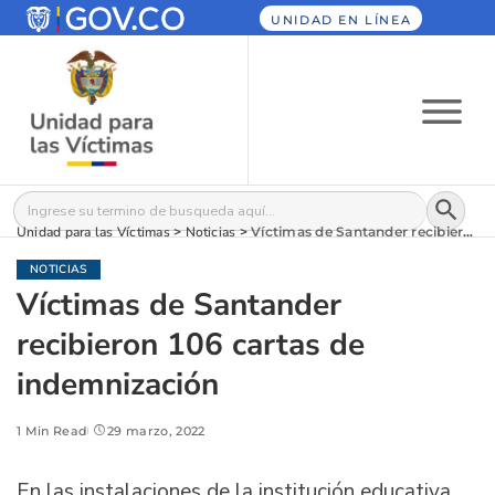
UNIDAD EN LÍNEA
Botón
Buscar:
Unidad para las Víctimas
>
Noticias
>
Víctimas de Santander recibieron 106 cartas de indemnización
NOTICIAS
Víctimas de Santander
recibieron 106 cartas de
indemnización
1 Min Read
29 marzo, 2022
En las instalaciones de la institución educativa