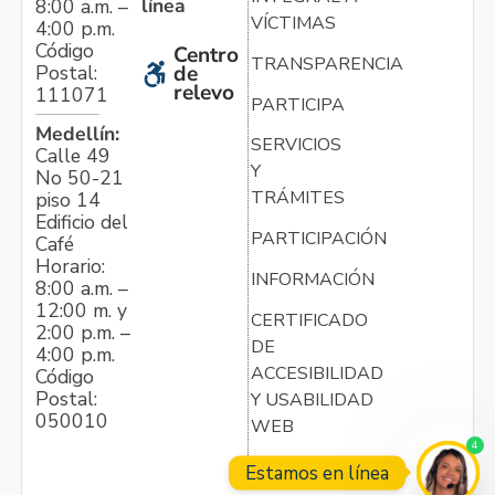
línea
8:00 a.m. –
VÍCTIMAS
4:00 p.m.
Código
Centro
TRANSPARENCIA
Postal:
de
relevo
111071
PARTICIPA
Medellín:
SERVICIOS
Calle 49
Y
No 50-21
TRÁMITES
piso 14
Edificio del
PARTICIPACIÓN
Café
Horario:
INFORMACIÓN
8:00 a.m. –
12:00 m. y
CERTIFICADO
2:00 p.m. –
DE
4:00 p.m.
ACCESIBILIDAD
Código
Postal:
Y USABILIDAD
050010
WEB
4
Estamos en línea