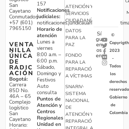
C
157
San
ATENCIÓN Y
Notificaciones
Cayetano
M
SERVICIOS
judiciales:
Conmutador:
CIUDADANÍA
+57 (601)
notificaciones.juridicauariv@unidadvictim
7965150
Horario de
DATOS
Sí
atención
©
PARA LA
gu
Lunes a
Copyrigth
VENTA
en
PAZ
viernes
NILLA
os
2023
8:00 a.m. –
ÚNICA
FONDO
en:
-
6:00 p.m.
DE
PARA LA
Todos
RADIC
Sábado,
REPARACIÓN
ACIÓN
Domingo y
los
A VÍCTIMAS
Bogotá:
Festivos
derechos
Carrera
Auto
SNARIV-
reservado
85D No.
consulta
SISTEMA
46A – 65
Gobierno
Puntos de
NACIONAL
Complejo
Atención y
de
logístico
DE
Centros
Colombia
San
ATENCIÓN Y
Regionales
Cayetano
REPARACIÓN
Unidad en
Horario:
INTEGRAL A