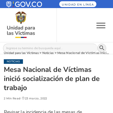
UNIDAD EN LÍNEA
Botón
Buscar:
Unidad para las Víctimas
>
Noticias
>
Mesa Nacional de Víctimas inició socialización de plan de trabajo
NOTICIAS
Mesa Nacional de Víctimas
inició socialización de plan de
trabajo
2 Min Read
23 marzo, 2022
Revisar la incidencia de las mesas de