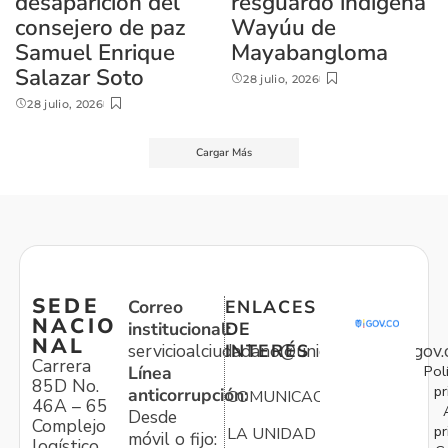
desaparición del
resguardo indígena
consejero de paz
Wayúu de
Samuel Enrique
Mayabangloma
Salazar Soto
28 julio, 2026
28 julio, 2026
Cargar Más
SEDE
Correo
ENLACES
NACIO
institucional:
DE
NAL
servicioalciudadano@unidadvictimas.gov.
INTERÉS
Carrera
Pol
Línea
85D No.
pr
anticorrupción:
COMUNICACIONES
46A – 65
Desde
Complejo
pr
LA UNIDAD
móvil o fijo:
logístico