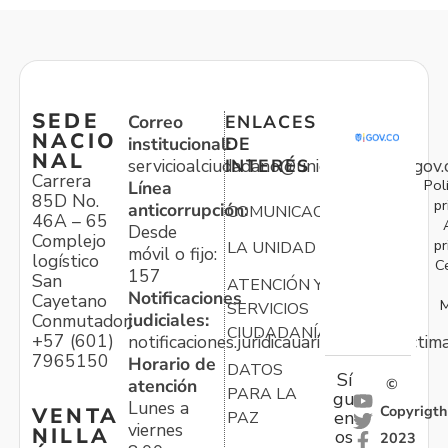
SEDE
Correo
ENLACES
NACIO
institucional:
DE
NAL
servicioalciudadano@unidadvictimas.gov.
INTERÉS
Carrera
Pol
Línea
85D No.
pr
anticorrupción:
COMUNICACIONES
46A – 65
Desde
Complejo
pr
LA UNIDAD
móvil o fijo:
logístico
C
157
San
ATENCIÓN Y
Notificaciones
Cayetano
M
SERVICIOS
judiciales:
Conmutador:
CIUDADANÍA
+57 (601)
notificaciones.juridicauariv@unidadvictim
7965150
Horario de
DATOS
Sí
atención
©
PARA LA
gu
Lunes a
Copyrigth
VENTA
en
PAZ
viernes
NILLA
os
2023