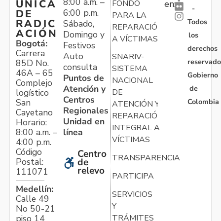
8:00 a.m. –
ÚNICA
FONDO
en:
-
6:00 p.m.
DE
PARA LA
Todos
RADIC
Sábado,
REPARACIÓN
ACIÓN
Domingo y
los
A VÍCTIMAS
Bogotá:
Festivos
derechos
Carrera
Auto
SNARIV-
reservado
85D No.
consulta
SISTEMA
46A – 65
Gobierno
Puntos de
NACIONAL
Complejo
Atención y
de
logístico
DE
Centros
Colombia
San
ATENCIÓN Y
Regionales
Cayetano
REPARACIÓN
Unidad en
Horario:
INTEGRAL A
línea
8:00 a.m. –
VÍCTIMAS
4:00 p.m.
Código
Centro
TRANSPARENCIA
Postal:
de
relevo
111071
PARTICIPA
Medellín:
SERVICIOS
Calle 49
Y
No 50-21
TRÁMITES
piso 14