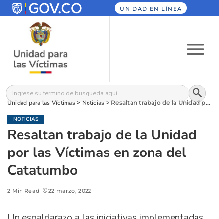
UNIDAD EN LÍNEA
Botón
Buscar:
Unidad para las Víctimas
>
Noticias
>
Resaltan trabajo de la Unidad por las Víctimas en zona del Catatumbo
NOTICIAS
Resaltan trabajo de la Unidad
por las Víctimas en zona del
Catatumbo
2 Min Read
22 marzo, 2022
Un espaldarazo a las iniciativas implementadas