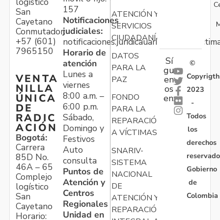
logístico
C
157
San
ATENCIÓN Y
Notificaciones
Cayetano
M
SERVICIOS
judiciales:
Conmutador:
CIUDADANÍA
+57 (601)
notificaciones.juridicauariv@unidadvictim
7965150
Horario de
DATOS
Sí
atención
©
PARA LA
gu
Lunes a
Copyrigth
VENTA
en
PAZ
viernes
NILLA
os
2023
8:00 a.m. –
ÚNICA
FONDO
en:
-
6:00 p.m.
DE
PARA LA
Todos
RADIC
Sábado,
REPARACIÓN
ACIÓN
Domingo y
los
A VÍCTIMAS
Bogotá:
Festivos
derechos
Carrera
Auto
SNARIV-
reservado
85D No.
consulta
SISTEMA
46A – 65
Gobierno
Puntos de
NACIONAL
Complejo
Atención y
de
logístico
DE
Centros
Colombia
San
ATENCIÓN Y
Regionales
Cayetano
REPARACIÓN
Unidad en
Horario: