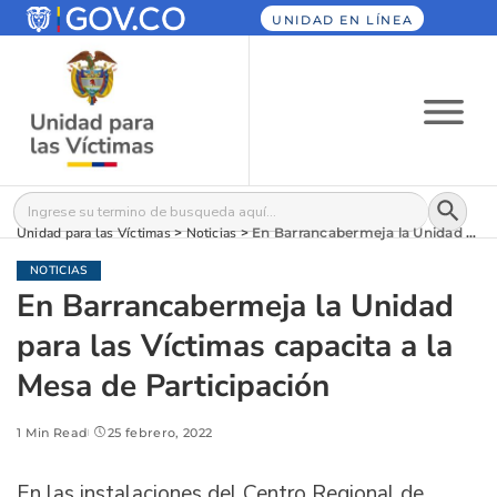
UNIDAD EN LÍNEA
Botón
Buscar:
Unidad para las Víctimas
>
Noticias
>
En Barrancabermeja la Unidad para las Víctimas capacita a la Mesa de Participación
NOTICIAS
En Barrancabermeja la Unidad
para las Víctimas capacita a la
Mesa de Participación
1 Min Read
25 febrero, 2022
En las instalaciones del Centro Regional de