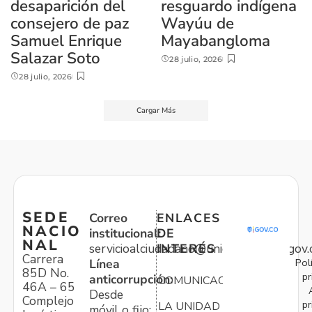
desaparición del
resguardo indígena
consejero de paz
Wayúu de
Samuel Enrique
Mayabangloma
Salazar Soto
28 julio, 2026
28 julio, 2026
Cargar Más
SEDE
Correo
ENLACES
NACIO
institucional:
DE
NAL
servicioalciudadano@unidadvictimas.gov.
INTERÉS
Carrera
Pol
Línea
85D No.
pr
anticorrupción:
COMUNICACIONES
46A – 65
Desde
Complejo
pr
LA UNIDAD
móvil o fijo: