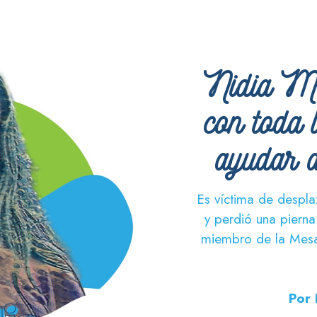
Nidia M
con toda 
ayudar a
Es víctima de despla
y perdió una pierna
miembro de la Mesa 
Por 