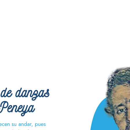
 de danzas
Peneya
ecen su andar, pues