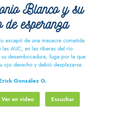
onio Blanco y su
lo de esperanza
glo escapó de una masacre cometida
las AUC, en las riberas del río
 su desembocadura, fuga por la que
su ojo derecho y debió desplazarse.
Erick González G.
Ver en video
Escuchar